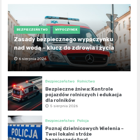
BEZPIECZEŃSTWO
WYPOCZYNEK
Zasady bezpiecznego wypoczynku
nad wodą – klucz do zdrowia i życia
6 sierpnia 2026
Bezpieczeństwo
Rolnictwo
Bezpieczne żniwa: Kontrole
pojazdów rolniczych i edukacja
dla rolników
5 sierpnia 2026
Bezpieczeństwo
Policja
Poznaj dzielnicowych Wielenia –
Twoi lokalni stróże
bezpieczeństwa!