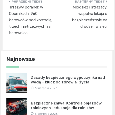
Nawigacja
Trzeźwy poranek w
Młodzież i strażacy:
wpisu
Obornikach: 960
wspólna lekcja o
kierowców pod kontrolą,
bezpieczeństwie na
trzech nietrzeźwych za
drodze i w sieci
kierownicą
Najnowsze
Zasady bezpiecznego wypoczynku nad
wodą – klucz do zdrowia i życia
6 sierpnia 2026
Bezpieczne żniwa: Kontrole pojazdów
rolniczych i edukacja dla rolników
5 sierpnia 2026