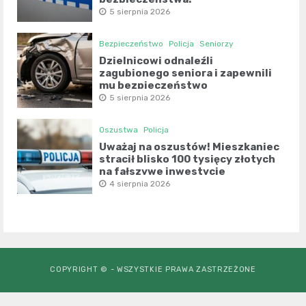
5 sierpnia 2026
Bezpieczeństwo
Policja
Seniorzy
Dzielnicowi odnaleźli
zagubionego seniora i zapewnili
mu bezpieczeństwo
5 sierpnia 2026
Oszustwa
Policja
Uważaj na oszustów! Mieszkaniec
stracił blisko 100 tysięcy złotych
na fałszywe inwestycje
4 sierpnia 2026
COPYRIGHT © - WSZYSTKIE PRAWA ZASTRZEŻONE