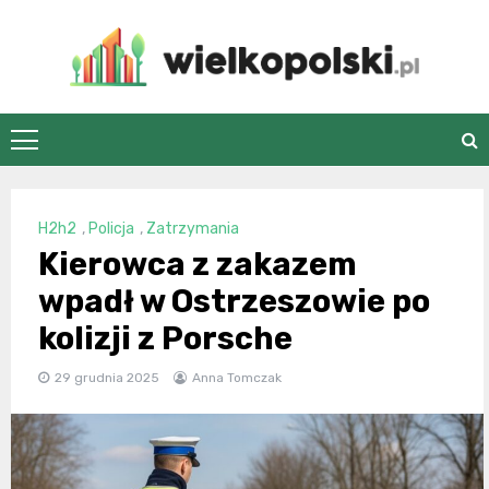
Skip
to
content
wielkopolski.pl
H2h2
,
Policja
,
Zatrzymania
Kierowca z zakazem
wpadł w Ostrzeszowie po
kolizji z Porsche
29 grudnia 2025
Anna Tomczak