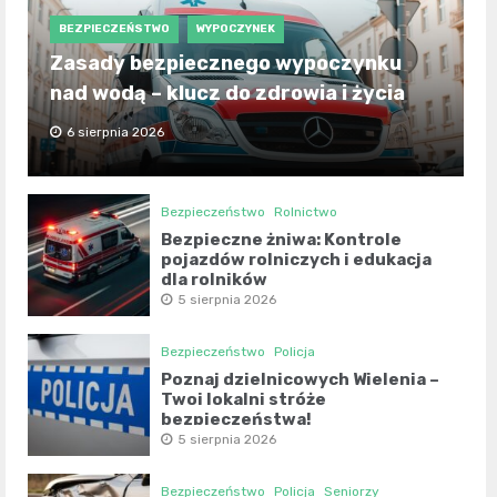
BEZPIECZEŃSTWO
WYPOCZYNEK
Zasady bezpiecznego wypoczynku
nad wodą – klucz do zdrowia i życia
6 sierpnia 2026
Bezpieczeństwo
Rolnictwo
Bezpieczne żniwa: Kontrole
pojazdów rolniczych i edukacja
dla rolników
5 sierpnia 2026
Bezpieczeństwo
Policja
Poznaj dzielnicowych Wielenia –
Twoi lokalni stróże
bezpieczeństwa!
5 sierpnia 2026
Bezpieczeństwo
Policja
Seniorzy