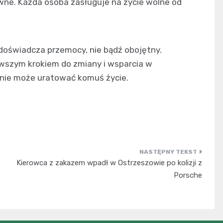
awne. Każda osoba zasługuje na życie wolne od
doświadcza przemocy, nie bądź obojętny.
szym krokiem do zmiany i wsparcia w
anie może uratować komuś życie.
Kierowca z zakazem wpadł w Ostrzeszowie po kolizji z
Porsche