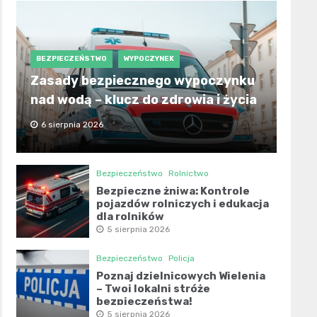
BEZPIECZEŃSTWO
WYPOCZYNEK
Zasady bezpiecznego wypoczynku
nad wodą – klucz do zdrowia i życia
6 sierpnia 2026
Bezpieczeństwo
Rolnictwo
Bezpieczne żniwa: Kontrole
pojazdów rolniczych i edukacja
dla rolników
5 sierpnia 2026
Bezpieczeństwo
Policja
Poznaj dzielnicowych Wielenia
– Twoi lokalni stróże
bezpieczeństwa!
5 sierpnia 2026