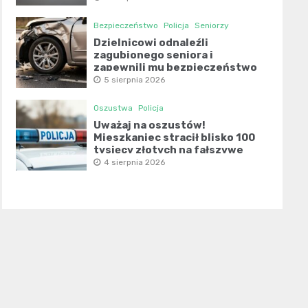
Bezpieczeństwo
Policja
Seniorzy
Dzielnicowi odnaleźli
zagubionego seniora i
zapewnili mu bezpieczeństwo
5 sierpnia 2026
Oszustwa
Policja
Uważaj na oszustów!
Mieszkaniec stracił blisko 100
tysięcy złotych na fałszywe
inwestycje
4 sierpnia 2026