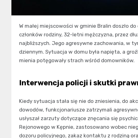
W małej miejscowości w gminie Bralin doszło do
członków rodziny, 32-letni mężczyzna, przez dł
najbliższych. Jego agresywne zachowania, w ty
dziennym. Sytuacja w domu była napięta, a groź
mienia potęgowały strach wśród domowników.
Interwencja policji i skutki pra
Kiedy sytuacja stała się nie do zniesienia, do a
dowodów, funkcjonariusze zatrzymali agresyw
usłyszał zarzuty dotyczące znęcania się psychi
Rejonowego w Kępnie, zastosowano wobec niego
dozoru policyjnego, zakaz kontaktu z rodziną o