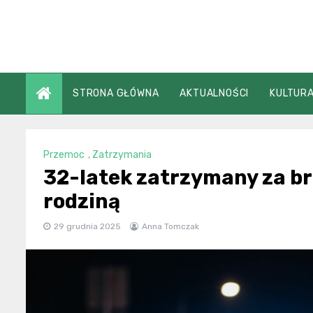
Skip
to
content
STRONA GŁÓWNA
AKTUALNOŚCI
KULTURA
Przemoc
,
Zatrzymania
32-latek zatrzymany za br
rodziną
29 grudnia 2025
Anna Tomczak