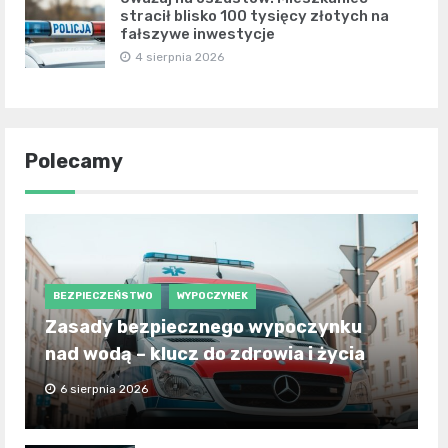
stracił blisko 100 tysięcy złotych na
fałszywe inwestycje
4 sierpnia 2026
Polecamy
BEZPIECZEŃSTWO
WYPOCZYNEK
Zasady bezpiecznego wypoczynku
nad wodą – klucz do zdrowia i życia
6 sierpnia 2026