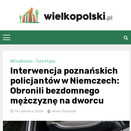
Skip
to
content
wielkopolski.pl
Aktualności
,
Turystyka
Interwencja poznańskich
policjantów w Niemczech:
Obronili bezdomnego
mężczyznę na dworcu
14 czerwca 2024
Anna Tomczak