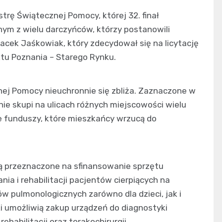
trę Świątecznej Pomocy, której 32. finał
nym z wielu darczyńców, którzy postanowili
Jacek Jaśkowiak, który zdecydował się na licytację
ktu Poznania – Starego Rynku.
ecznej Pomocy nieuchronnie się zbliża. Zaznaczone w
nie skupi na ulicach różnych miejscowości wielu
e funduszy, które mieszkańcy wrzucą do
ną przeznaczone na sfinansowanie sprzętu
a i rehabilitacji pacjentów cierpiących na
ów pulmonologicznych zarówno dla dzieci, jak i
i umożliwią zakup urządzeń do diagnostyki
habilitacji oraz torakochirurgii.