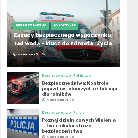
BEZPIECZEŃSTWO
WYPOCZYNEK
Zasady bezpiecznego wypoczynku
nad wodą – klucz do zdrowia i życia
6 sierpnia 2026
Bezpieczeństwo
Rolnictwo
Bezpieczne żniwa: Kontrole
pojazdów rolniczych i edukacja
dla rolników
5 sierpnia 2026
Bezpieczeństwo
Policja
Poznaj dzielnicowych Wielenia
– Twoi lokalni stróże
bezpieczeństwa!
5 sierpnia 2026