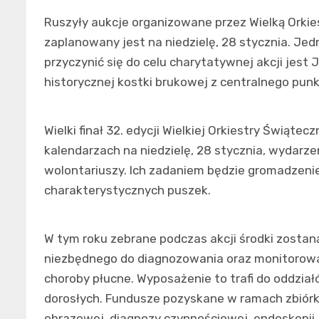
Ruszyły aukcje organizowane przez Wielką Orkies
zaplanowany jest na niedzielę, 28 stycznia. Jed
przyczynić się do celu charytatywnej akcji jest 
historycznej kostki brukowej z centralnego pun
Wielki finał 32. edycji Wielkiej Orkiestry Świąt
kalendarzach na niedzielę, 28 stycznia, wydarze
wolontariuszy. Ich zadaniem będzie gromadzeni
charakterystycznych puszek.
W tym roku zebrane podczas akcji środki zosta
niezbędnego do diagnozowania oraz monitorowani
choroby płucne. Wyposażenie to trafi do oddział
dorosłych. Fundusze pozyskane w ramach zbiórk
obrazowej, diagnozy czynnościowej, endoskopii, re