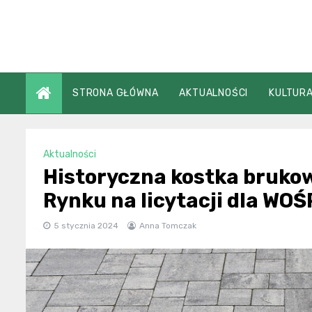
Skip
to
content
STRONA GŁÓWNA
AKTUALNOŚCI
KULTURA
Aktualności
Historyczna kostka bruko
Rynku na licytacji dla WOŚ
5 stycznia 2024
Anna Tomczak