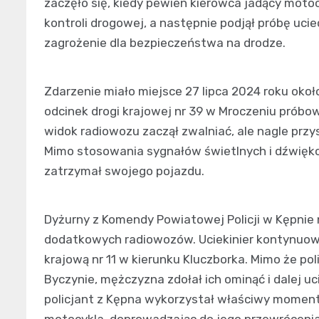
zaczęło się, kiedy pewien kierowca jadący mot
kontroli drogowej, a następnie podjął próbę uc
zagrożenie dla bezpieczeństwa na drodze.
Zdarzenie miało miejsce 27 lipca 2024 roku około
odcinek drogi krajowej nr 39 w Mroczeniu próbow
widok radiowozu zaczął zwalniać, ale nagle przy
Mimo stosowania sygnałów świetlnych i dźwięko
zatrzymał swojego pojazdu.
Dyżurny z Komendy Powiatowej Policji w Kępnie 
dodatkowych radiowozów. Uciekinier kontynuowa
krajową nr 11 w kierunku Kluczborka. Mimo że po
Byczynie, mężczyzna zdołał ich ominąć i dalej uc
policjant z Kępna wykorzystał właściwy moment 