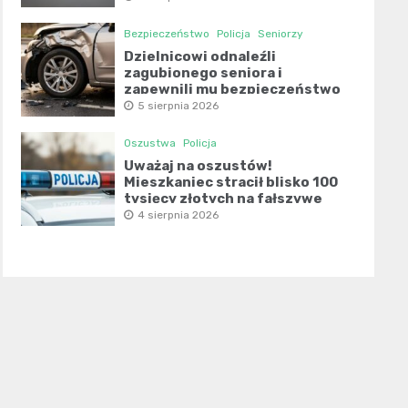
Bezpieczeństwo
Policja
Seniorzy
Dzielnicowi odnaleźli
zagubionego seniora i
zapewnili mu bezpieczeństwo
5 sierpnia 2026
Oszustwa
Policja
Uważaj na oszustów!
Mieszkaniec stracił blisko 100
tysięcy złotych na fałszywe
inwestycje
4 sierpnia 2026