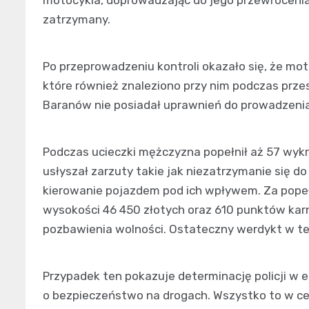
motocykla, doprowadzając do jego przewrócenia
zatrzymany.
Po przeprowadzeniu kontroli okazało się, że mo
które również znaleziono przy nim podczas prze
Baranów nie posiadał uprawnień do prowadzeni
Podczas ucieczki mężczyzna popełnił aż 57 wyk
usłyszał zarzuty takie jak niezatrzymanie się d
kierowanie pojazdem pod ich wpływem. Za pope
wysokości 46 450 złotych oraz 610 punktów karn
pozbawienia wolności. Ostateczny werdykt w te
Przypadek ten pokazuje determinację policji w
o bezpieczeństwo na drogach. Wszystko to w c