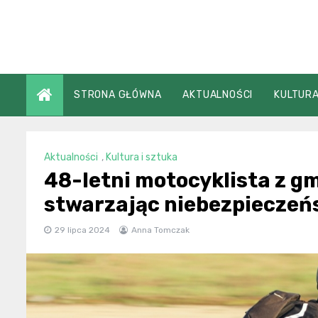
Skip
to
content
STRONA GŁÓWNA
AKTUALNOŚCI
KULTURA
Aktualności
,
Kultura i sztuka
48-letni motocyklista z gm
stwarzając niebezpieczeń
29 lipca 2024
Anna Tomczak