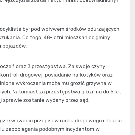
. Mężczyzna został natychmiast obezwładniony i
tocyklista był pod wpływem środków odurzających,
szukania. Do tego, 48-letni mieszkaniec gminy
a pojazdów.
roczeń oraz 3 przestępstwa. Za swoje czyny
o kontroli drogowej, posiadanie narkotyków oraz
łnione wykroczenia może mu grozić grzywna w
ych. Natomiast za przestępstwa grozi mu do 5 lat
j sprawie zostanie wydany przez sąd.
 egzekwowaniu przepisów ruchu drogowego i dbaniu
elu zapobiegania podobnym incydentom w