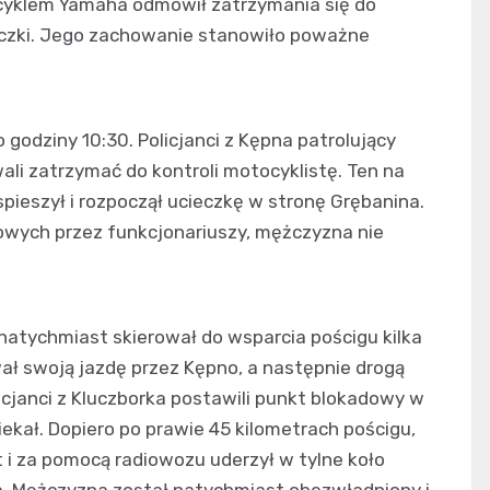
ocyklem Yamaha odmówił zatrzymania się do
ieczki. Jego zachowanie stanowiło poważne
 godziny 10:30. Policjanci z Kępna patrolujący
ali zatrzymać do kontroli motocyklistę. Ten na
spieszył i rozpoczął ucieczkę w stronę Grębanina.
wych przez funkcjonariuszy, mężczyzna nie
natychmiast skierował do wsparcia pościgu kilka
ł swoją jazdę przez Kępno, a następnie drogą
licjanci z Kluczborka postawili punkt blokadowy w
iekał. Dopiero po prawie 45 kilometrach pościgu,
i za pomocą radiowozu uderzył w tylne koło