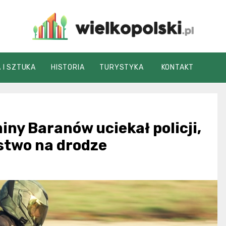
wielkopolski.pl
 I SZTUKA
HISTORIA
TURYSTYKA
KONTAKT
iny Baranów uciekał policji,
stwo na drodze