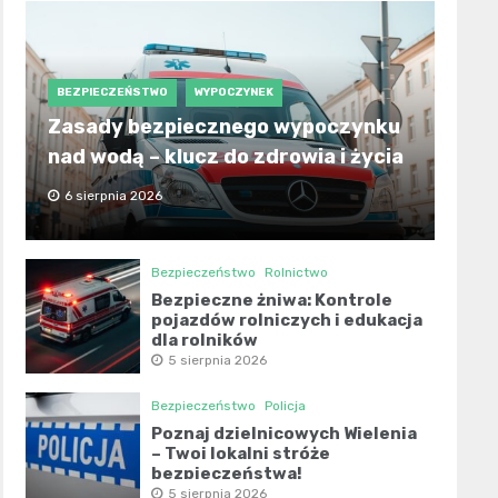
BEZPIECZEŃSTWO
WYPOCZYNEK
Zasady bezpiecznego wypoczynku
nad wodą – klucz do zdrowia i życia
6 sierpnia 2026
Bezpieczeństwo
Rolnictwo
Bezpieczne żniwa: Kontrole
pojazdów rolniczych i edukacja
dla rolników
5 sierpnia 2026
Bezpieczeństwo
Policja
Poznaj dzielnicowych Wielenia
– Twoi lokalni stróże
bezpieczeństwa!
5 sierpnia 2026