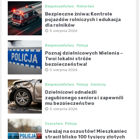
Bezpieczeństwo
Rolnictwo
Bezpieczne żniwa: Kontrole
pojazdów rolniczych i edukacja
dla rolników
5 sierpnia 2026
Bezpieczeństwo
Policja
Poznaj dzielnicowych Wielenia –
Twoi lokalni stróże
bezpieczeństwa!
5 sierpnia 2026
Bezpieczeństwo
Policja
Seniorzy
Dzielnicowi odnaleźli
zagubionego seniora i zapewnili
mu bezpieczeństwo
5 sierpnia 2026
Oszustwa
Policja
Uważaj na oszustów! Mieszkaniec
stracił blisko 100 tysięcy złotych