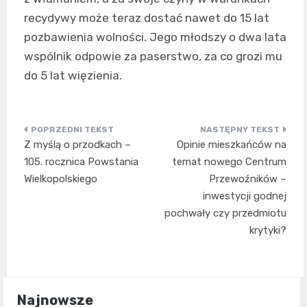
recydywy może teraz dostać nawet do 15 lat
pozbawienia wolności. Jego młodszy o dwa lata
wspólnik odpowie za paserstwo, za co grozi mu
do 5 lat więzienia.
Nawigacja
Z myślą o przodkach –
Opinie mieszkańców na
wpisu
105. rocznica Powstania
temat nowego Centrum
Wielkopolskiego
Przewoźników –
inwestycji godnej
pochwały czy przedmiotu
krytyki?
Najnowsze