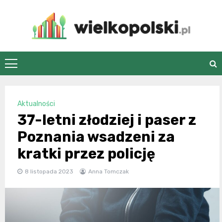
Skip
to
content
wielkopolski.pl
Aktualności
37-letni złodziej i paser z
Poznania wsadzeni za
kratki przez policję
8 listopada 2023
Anna Tomczak