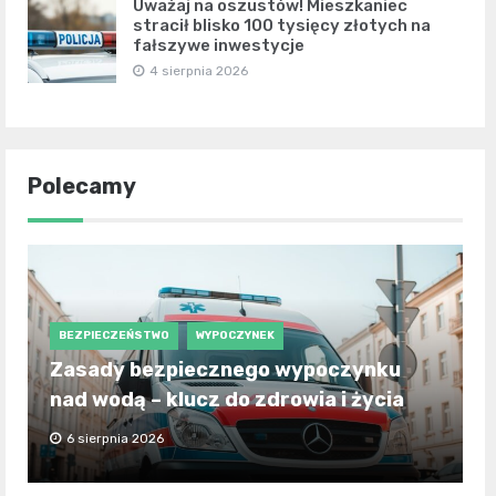
Uważaj na oszustów! Mieszkaniec
stracił blisko 100 tysięcy złotych na
fałszywe inwestycje
4 sierpnia 2026
Polecamy
BEZPIECZEŃSTWO
WYPOCZYNEK
Zasady bezpiecznego wypoczynku
nad wodą – klucz do zdrowia i życia
6 sierpnia 2026