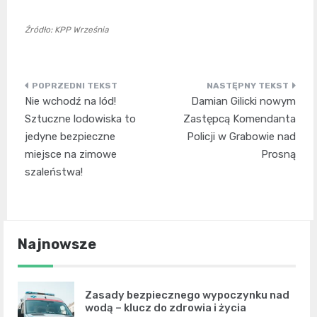
Źródło: KPP Września
Nawigacja
Nie wchodź na lód!
Damian Gilicki nowym
wpisu
Sztuczne lodowiska to
Zastępcą Komendanta
jedyne bezpieczne
Policji w Grabowie nad
miejsce na zimowe
Prosną
szaleństwa!
Najnowsze
Zasady bezpiecznego wypoczynku nad
wodą – klucz do zdrowia i życia