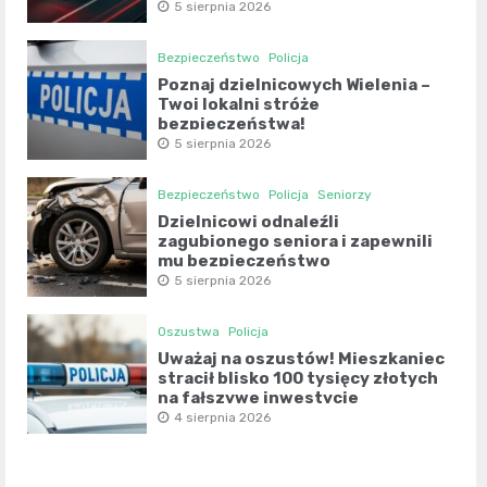
5 sierpnia 2026
Bezpieczeństwo
Policja
Poznaj dzielnicowych Wielenia –
Twoi lokalni stróże
bezpieczeństwa!
5 sierpnia 2026
Bezpieczeństwo
Policja
Seniorzy
Dzielnicowi odnaleźli
zagubionego seniora i zapewnili
mu bezpieczeństwo
5 sierpnia 2026
Oszustwa
Policja
Uważaj na oszustów! Mieszkaniec
stracił blisko 100 tysięcy złotych
na fałszywe inwestycje
4 sierpnia 2026