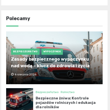
Polecamy
BEZPIECZEŃSTWO
WYPOCZYNEK
Zasady bezpiecznego wypoczynku
nad wodą – klucz do zdrowia i życia
6 sierpnia 2026
Bezpieczeństwo
Rolnictwo
Bezpieczne żniwa: Kontrole
pojazdów rolniczych i edukacja
dla rolników