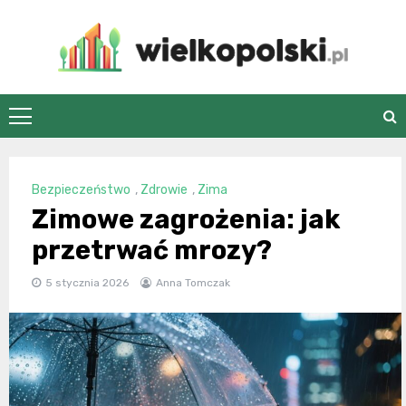
Skip
to
content
wielkopolski.pl
Bezpieczeństwo
,
Zdrowie
,
Zima
Zimowe zagrożenia: jak
przetrwać mrozy?
5 stycznia 2026
Anna Tomczak