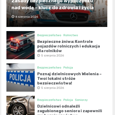
Zasady bezpiecznego wypoczynku
nad wodą – klucz do zdrowia i życia
6 sierpnia 2026
Bezpieczeństwo
Rolnictwo
Bezpieczne żniwa: Kontrole
pojazdów rolniczych i edukacja
dla rolników
5 sierpnia 2026
Bezpieczeństwo
Policja
Poznaj dzielnicowych Wielenia –
Twoi lokalni stróże
bezpieczeństwa!
5 sierpnia 2026
Bezpieczeństwo
Policja
Seniorzy
Dzielnicowi odnaleźli
zagubionego seniora i zapewnili