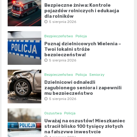
Bezpieczne żniwa: Kontrole
pojazdów rolniczych i edukacja
dla rolników
5 sierpnia 2026
Bezpieczeństwo
Policja
Poznaj dzielnicowych Wielenia –
Twoi lokalni stróże
bezpieczeństwa!
5 sierpnia 2026
Bezpieczeństwo
Policja
Seniorzy
Dzielnicowi odnaleźli
zagubionego seniora i zapewnili
mu bezpieczeństwo
5 sierpnia 2026
Oszustwa
Policja
Uważaj na oszustów! Mieszkaniec
stracił blisko 100 tysięcy złotych
na fałszywe inwestycje