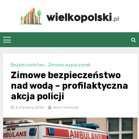
Skip
to
content
wielkopolski.pl
Bezpieczeństwo
,
Zimowy wypoczynek
Zimowe bezpieczeństwo
nad wodą – profilaktyczna
akcja policji
6 stycznia 2026
Anna Tomczak