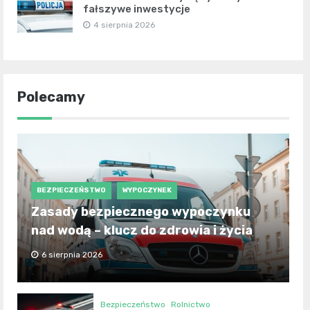
fałszywe inwestycje
4 sierpnia 2026
Polecamy
BEZPIECZEŃSTWO
WYPOCZYNEK
Zasady bezpiecznego wypoczynku
nad wodą – klucz do zdrowia i życia
6 sierpnia 2026
Bezpieczeństwo
Rolnictwo