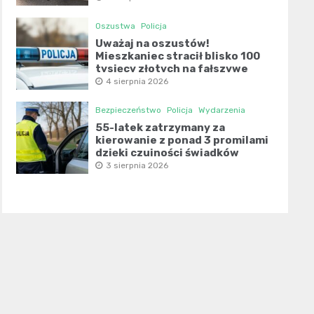
Oszustwa
Policja
Uważaj na oszustów!
Mieszkaniec stracił blisko 100
tysięcy złotych na fałszywe
inwestycje
4 sierpnia 2026
Bezpieczeństwo
Policja
Wydarzenia
55-latek zatrzymany za
kierowanie z ponad 3 promilami
dzięki czujności świadków
3 sierpnia 2026