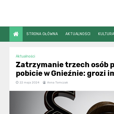
Skip
to
content
STRONA GŁÓWNA
AKTUALNOŚCI
KULTURA
Aktualności
Zatrzymanie trzech osób p
pobicie w Gnieźnie: grozi i
22 maja 2024
Anna Tomczak