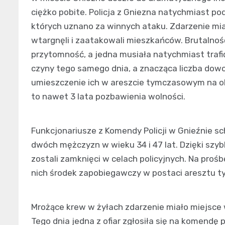
ciężko pobite. Policja z Gniezna natychmiast pod
których uznano za winnych ataku. Zdarzenie mia
wtargnęli i zaatakowali mieszkańców. Brutalność
przytomność, a jedna musiała natychmiast trafi
czyny tego samego dnia, a znacząca liczba dow
umieszczenie ich w areszcie tymczasowym na ok
to nawet 3 lata pozbawienia wolności.
Funkcjonariusze z Komendy Policji w Gnieźnie sc
dwóch mężczyzn w wieku 34 i 47 lat. Dzięki szyb
zostali zamknięci w celach policyjnych. Na prośb
nich środek zapobiegawczy w postaci aresztu 
Mrożące krew w żyłach zdarzenie miało miejsce
Tego dnia jedna z ofiar zgłosiła się na komendę p