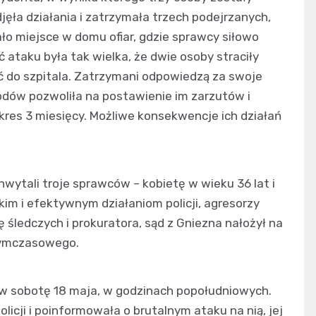
jęła działania i zatrzymała trzech podejrzanych,
ło miejsce w domu ofiar, gdzie sprawcy siłowo
 ataku była tak wielka, że dwie osoby straciły
ć do szpitala. Zatrzymani odpowiedzą za swoje
odów pozwoliła na postawienie im zarzutów i
res 3 miesięcy. Możliwe konsekwencje ich działań
hwytali troje sprawców – kobietę w wieku 36 lat i
kim i efektywnym działaniom policji, agresorzy
ę śledczych i prokuratora, sąd z Gniezna nałożył na
tymczasowego.
 w sobotę 18 maja, w godzinach popołudniowych.
olicji i poinformowała o brutalnym ataku na nią, jej