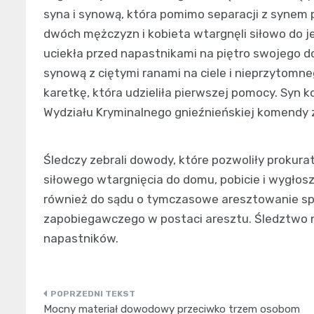
syna i synową, która pomimo separacji z synem pr
dwóch mężczyzn i kobieta wtargnęli siłowo do je
uciekła przed napastnikami na piętro swojego do
synową z ciętymi ranami na ciele i nieprzytom
karetkę, która udzieliła pierwszej pomocy. Syn k
Wydziału Kryminalnego gnieźnieńskiej komendy 
Śledczy zebrali dowody, które pozwoliły proku
siłowego wtargnięcia do domu, pobicie i wygłosze
również do sądu o tymczasowe aresztowanie spr
zapobiegawczego w postaci aresztu. Śledztwo na
napastników.
Nawigacja
Mocny materiał dowodowy przeciwko trzem osobom