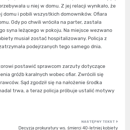
zebywała u niej w domu. Z jej relacji wynikało, że
j domu i pobili wszystkich domowników. Ofiara
mu. Gdy po chwili wróciła na parter, zastała
nego syna leżącego w pokoju. Na miejsce wezwano
obiety musiał zostać hospitalizowany. Policja z
zatrzymała podejrzanych tego samego dnia.
ratorowi postawić sprawcom zarzuty dotyczące
nia gróźb karalnych wobec ofiar. Zwrócili się
awców. Sąd zgodził się na nałożenie środka
dal trwa, a teraz policja próbuje ustalić motywy
Decyzja prokuratury ws. śmierci 40-letniej kobiety