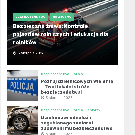
BEZPIECZEŃSTWO
ROLNICTWO
Bezpieczne żniwa: Kontrole
pojazdów rolniczych i edukacja dla
rolników
5 sierpnia 2026
Bezpieczeństwo
Policja
Poznaj dzielnicowych Wielenia
– Twoi lokalni stróże
bezpieczeństwa!
5 sierpnia 2026
Bezpieczeństwo
Policja
Seniorzy
Dzielnicowi odnaleźli
zagubionego seniora i
zapewnili mu bezpieczeństwo
5 sierpnia 2026