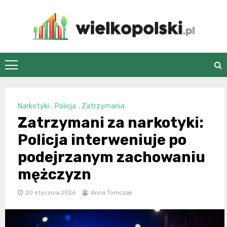
Skip
to
content
wielkopolski.pl
Narkotyki
,
Policja
,
Zatrzymania
Zatrzymani za narkotyki:
Policja interweniuje po
podejrzanym zachowaniu
mężczyzn
20 stycznia 2026
Anna Tomczak