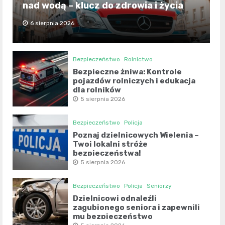
nad wodą – klucz do zdrowia i życia
6 sierpnia 2026
Bezpieczeństwo
Rolnictwo
Bezpieczne żniwa: Kontrole
pojazdów rolniczych i edukacja
dla rolników
5 sierpnia 2026
Bezpieczeństwo
Policja
Poznaj dzielnicowych Wielenia –
Twoi lokalni stróże
bezpieczeństwa!
5 sierpnia 2026
Bezpieczeństwo
Policja
Seniorzy
Dzielnicowi odnaleźli
zagubionego seniora i zapewnili
mu bezpieczeństwo