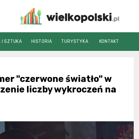
wielkopolski.pl
 I SZTUKA
HISTORIA
TURYSTYKA
KONTAKT
er "czerwone światło" w
zenie liczby wykroczeń na