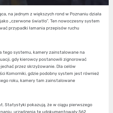
iąca, na jednym z większych rond w Poznaniu działa
jako „czerwone światło”. Ten nowoczesny system
ować przypadki łamania przepisów ruchu
ia tego systemu, kamery zainstalowane na
uacji, gdy kierowcy postanowili zignorować
zejechać przez skrzyżowanie. Dla celów
i Komorniki, gdzie podobny system jest również
ącego roku, kamery tam zainstalowane
t. Statystyki pokazują, że w ciągu pierwszego
znaniu, urządzenia te udokumentowały 562