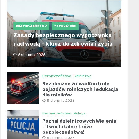
BEZPIECZEŃSTWO
WYPOCZYNEK
Zasady bezpiecznego wypoczynku
nad wodą – klucz do zdrowia i życia
6 sierpnia 2026
Bezpieczeństwo
Rolnictwo
Bezpieczne żniwa: Kontrole
pojazdów rolniczych i edukacja
dla rolników
5 sierpnia 2026
Bezpieczeństwo
Policja
Poznaj dzielnicowych Wielenia
– Twoi lokalni stróże
bezpieczeństwa!
5 sierpnia 2026