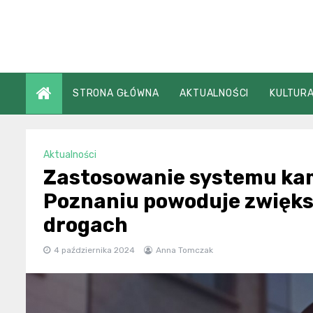
Skip
to
content
STRONA GŁÓWNA
AKTUALNOŚCI
KULTURA
Aktualności
Zastosowanie systemu kam
Poznaniu powoduje zwięks
drogach
4 października 2024
Anna Tomczak