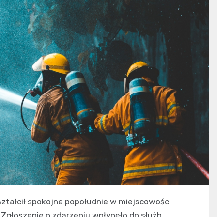
tałcił spokojne popołudnie w miejscowości
 Zgłoszenie o zdarzeniu wpłynęło do służb