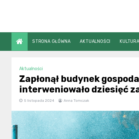
Skip
to
content
STRONA GŁÓWNA
AKTUALNOŚCI
KULTURA
Aktualności
Zapłonął budynek gospoda
interweniowało dziesięć z
5 listopada 2024
Anna Tomczak