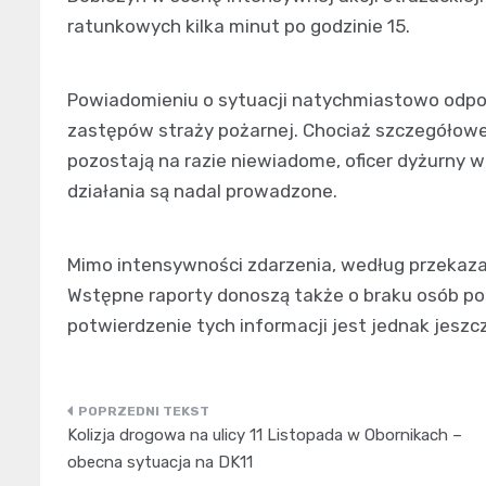
ratunkowych kilka minut po godzinie 15.
Powiadomieniu o sytuacji natychmiastowo odpow
zastępów straży pożarnej. Chociaż szczegółowe 
pozostają na razie niewiadome, oficer dyżurny wi
działania są nadal prowadzone.
Mimo intensywności zdarzenia, według przekaza
Wstępne raporty donoszą także o braku osób po
potwierdzenie tych informacji jest jednak jesz
Nawigacja
Kolizja drogowa na ulicy 11 Listopada w Obornikach –
wpisu
obecna sytuacja na DK11