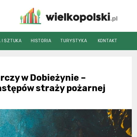
wielkopolski.pl
 I SZTUKA
HISTORIA
TURYSTYKA
KONTAKT
rczy w Dobieżynie –
astępów straży pożarnej