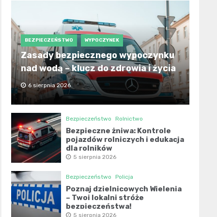
BEZPIECZEŃSTWO
WYPOCZYNEK
Zasady bezpiecznego wypoczynku
nad wodą – klucz do zdrowia i życia
6 sierpnia 2026
Bezpieczeństwo
Rolnictwo
Bezpieczne żniwa: Kontrole
pojazdów rolniczych i edukacja
dla rolników
5 sierpnia 2026
Bezpieczeństwo
Policja
Poznaj dzielnicowych Wielenia
– Twoi lokalni stróże
bezpieczeństwa!
5 sierpnia 2026