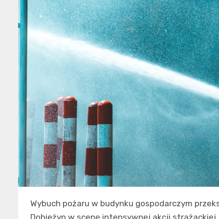
Wybuch pożaru w budynku gospodarczym przeksz
Dobieżyn w scenę intensywnej akcji strażackiej.