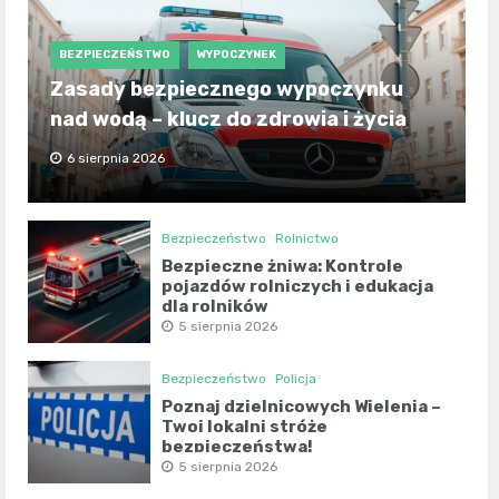
BEZPIECZEŃSTWO
WYPOCZYNEK
Zasady bezpiecznego wypoczynku
nad wodą – klucz do zdrowia i życia
6 sierpnia 2026
Bezpieczeństwo
Rolnictwo
Bezpieczne żniwa: Kontrole
pojazdów rolniczych i edukacja
dla rolników
5 sierpnia 2026
Bezpieczeństwo
Policja
Poznaj dzielnicowych Wielenia –
Twoi lokalni stróże
bezpieczeństwa!
5 sierpnia 2026