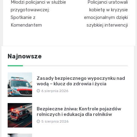
Młodzi policjanci w służbie
Policjanci uratowali
wpisu
przygotowawczej:
kobietę w kryzysie
Spotkanie z
emocjonalnym dzięki
Komendantem
szybkiej interwencji
Najnowsze
Zasady bezpiecznego wypoczynku nad
wodą – klucz do zdrowia i życia
6 sierpnia 2026
Bezpieczne żniwa: Kontrole pojazdów
rolniczych i edukacja dla rolników
5 sierpnia 2026