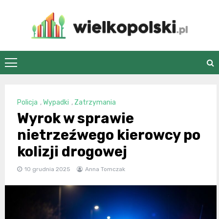
Skip
to
content
wielkopolski.pl
Policja
,
Wypadki
,
Zatrzymania
Wyrok w sprawie
nietrzeźwego kierowcy po
kolizji drogowej
10 grudnia 2025
Anna Tomczak