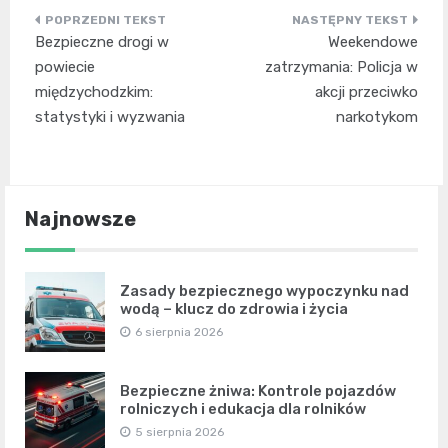
Nawigacja
Bezpieczne drogi w
Weekendowe
wpisu
powiecie
zatrzymania: Policja w
międzychodzkim:
akcji przeciwko
statystyki i wyzwania
narkotykom
Najnowsze
Zasady bezpiecznego wypoczynku nad
wodą – klucz do zdrowia i życia
6 sierpnia 2026
Bezpieczne żniwa: Kontrole pojazdów
rolniczych i edukacja dla rolników
5 sierpnia 2026