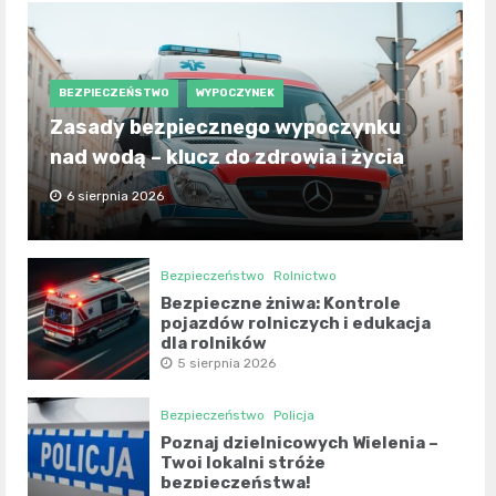
BEZPIECZEŃSTWO
WYPOCZYNEK
Zasady bezpiecznego wypoczynku
nad wodą – klucz do zdrowia i życia
6 sierpnia 2026
Bezpieczeństwo
Rolnictwo
Bezpieczne żniwa: Kontrole
pojazdów rolniczych i edukacja
dla rolników
5 sierpnia 2026
Bezpieczeństwo
Policja
Poznaj dzielnicowych Wielenia –
Twoi lokalni stróże
bezpieczeństwa!