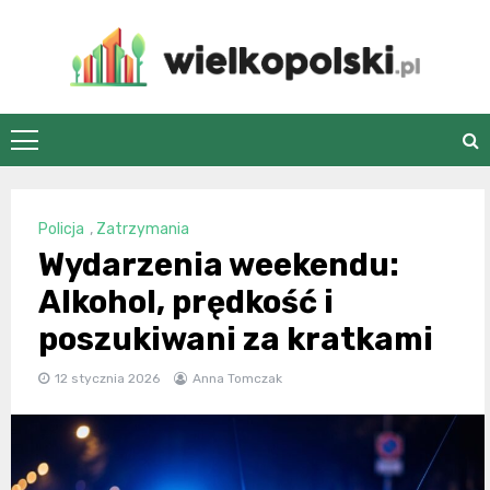
Skip
to
content
wielkopolski.pl
Policja
,
Zatrzymania
Wydarzenia weekendu:
Alkohol, prędkość i
poszukiwani za kratkami
12 stycznia 2026
Anna Tomczak