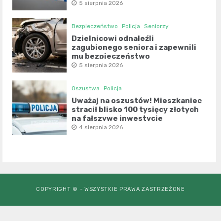
5 sierpnia 2026
Bezpieczeństwo
Policja
Seniorzy
Dzielnicowi odnaleźli
zagubionego seniora i zapewnili
mu bezpieczeństwo
5 sierpnia 2026
Oszustwa
Policja
Uważaj na oszustów! Mieszkaniec
stracił blisko 100 tysięcy złotych
na fałszywe inwestycje
4 sierpnia 2026
COPYRIGHT © - WSZYSTKIE PRAWA ZASTRZEŻONE