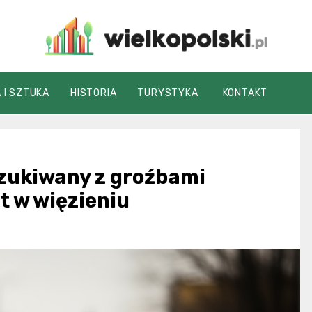
wielkopolski.pl
 I SZTUKA
HISTORIA
TURYSTYKA
KONTAKT
zukiwany z groźbami
at w więzieniu