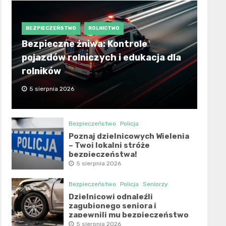
BEZPIECZEŃSTWO
ROLNICTWO
Bezpieczne żniwa: Kontrole
pojazdów rolniczych i edukacja dla
rolników
5 sierpnia 2026
Bezpieczeństwo
Policja
Poznaj dzielnicowych Wielenia
– Twoi lokalni stróże
bezpieczeństwa!
5 sierpnia 2026
Bezpieczeństwo
Policja
Seniorzy
Dzielnicowi odnaleźli
zagubionego seniora i
zapewnili mu bezpieczeństwo
5 sierpnia 2026