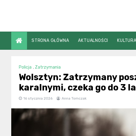
Skip
to
content
STRONA GŁÓWNA
AKTUALNOŚCI
KULTURA
Policja
,
Zatrzymania
Wolsztyn: Zatrzymany pos
karalnymi, czeka go do 3 l
16 stycznia 2026
Anna Tomczak