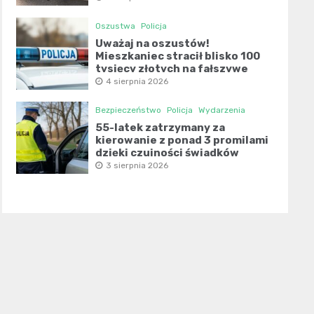
Oszustwa
Policja
Uważaj na oszustów!
Mieszkaniec stracił blisko 100
tysięcy złotych na fałszywe
inwestycje
4 sierpnia 2026
Bezpieczeństwo
Policja
Wydarzenia
55-latek zatrzymany za
kierowanie z ponad 3 promilami
dzięki czujności świadków
3 sierpnia 2026