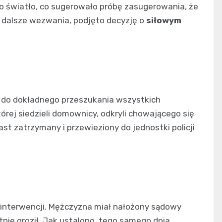
ło światło, co sugerowało próbę zasugerowania, że
a dalsze wezwania, podjęto decyzję o
siłowym
i do dokładnego przeszukania wszystkich
órej siedzieli domownicy, odkryli chowającego się
 zatrzymany i przewieziony do jednostki policji
j interwencji. Mężczyzna miał nałożony sądowy
tnie groził. Jak ustalono, tego samego dnia