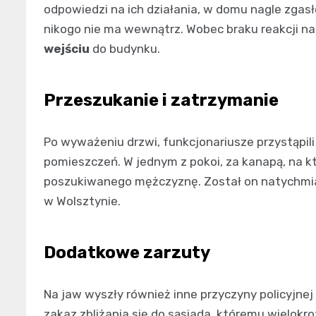
odpowiedzi na ich działania, w domu nagle zgas
nikogo nie ma wewnątrz. Wobec braku reakcji n
wejściu
do budynku.
Przeszukanie i zatrzymanie
Po wyważeniu drzwi, funkcjonariusze przystąpil
pomieszczeń. W jednym z pokoi, za kanapą, na kt
poszukiwanego mężczyznę. Został on natychmiast
w Wolsztynie.
Dodatkowe zarzuty
Na jaw wyszły również inne przyczyny policyjne
zakaz zbliżania się do sąsiada, któremu wielokro