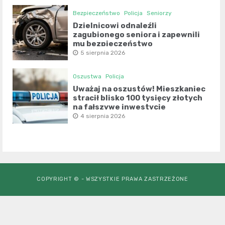
Bezpieczeństwo
Policja
Seniorzy
Dzielnicowi odnaleźli
zagubionego seniora i zapewnili
mu bezpieczeństwo
5 sierpnia 2026
Oszustwa
Policja
Uważaj na oszustów! Mieszkaniec
stracił blisko 100 tysięcy złotych
na fałszywe inwestycje
4 sierpnia 2026
COPYRIGHT © - WSZYSTKIE PRAWA ZASTRZEŻONE