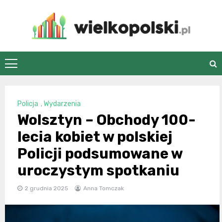
Skip
to
content
wielkopolski.pl
Policja
,
Wydarzenia
Wolsztyn – Obchody 100-
lecia kobiet w polskiej
Policji podsumowane w
uroczystym spotkaniu
2 grudnia 2025
Anna Tomczak