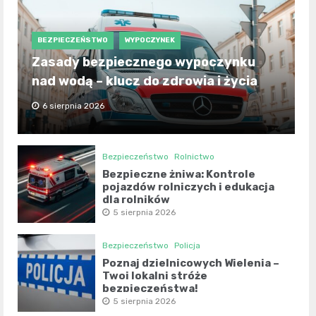
BEZPIECZEŃSTWO
WYPOCZYNEK
Zasady bezpiecznego wypoczynku
nad wodą – klucz do zdrowia i życia
6 sierpnia 2026
Bezpieczeństwo
Rolnictwo
Bezpieczne żniwa: Kontrole
pojazdów rolniczych i edukacja
dla rolników
5 sierpnia 2026
Bezpieczeństwo
Policja
Poznaj dzielnicowych Wielenia –
Twoi lokalni stróże
bezpieczeństwa!
5 sierpnia 2026