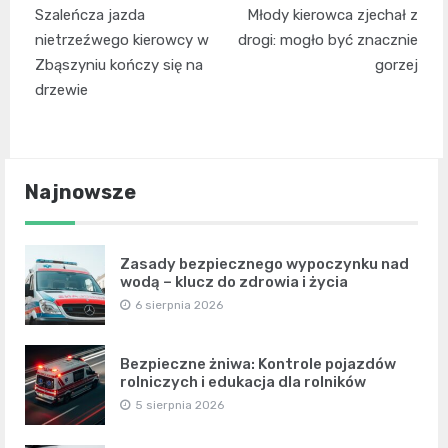
Nawigacja
Szaleńcza jazda
Młody kierowca zjechał z
wpisu
nietrzeźwego kierowcy w
drogi: mogło być znacznie
Zbąszyniu kończy się na
gorzej
drzewie
Najnowsze
Zasady bezpiecznego wypoczynku nad
wodą – klucz do zdrowia i życia
6 sierpnia 2026
Bezpieczne żniwa: Kontrole pojazdów
rolniczych i edukacja dla rolników
5 sierpnia 2026