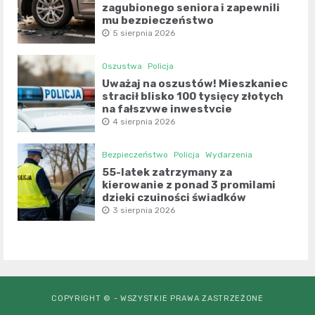
zagubionego seniora i zapewnili
mu bezpieczeństwo
5 sierpnia 2026
Oszustwa
Policja
Uważaj na oszustów! Mieszkaniec
stracił blisko 100 tysięcy złotych
na fałszywe inwestycje
4 sierpnia 2026
Bezpieczeństwo
Policja
Wydarzenia
55-latek zatrzymany za
kierowanie z ponad 3 promilami
dzięki czujności świadków
3 sierpnia 2026
COPYRIGHT © - WSZYSTKIE PRAWA ZASTRZEŻONE