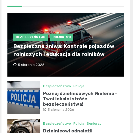
BEZPIECZEŃSTWO
ROLNICTWO
Bezpieczne żniwa: Kontrole pojazdów
rolniczych i edukacja dla rolników
5 sierpnia 2026
Bezpieczeństwo
Policja
Poznaj dzielnicowych Wielenia –
Twoi lokalni stróże
bezpieczeństwa!
5 sierpnia 2026
Bezpieczeństwo
Policja
Seniorzy
Dzielnicowi odnaleźli