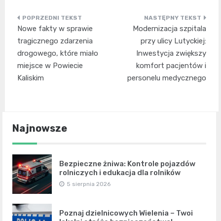
Nawigacja
Nowe fakty w sprawie
Modernizacja szpitala
wpisu
tragicznego zdarzenia
przy ulicy Lutyckiej:
drogowego, które miało
Inwestycja zwiększy
miejsce w Powiecie
komfort pacjentów i
Kaliskim
personelu medycznego
Najnowsze
Bezpieczne żniwa: Kontrole pojazdów
rolniczych i edukacja dla rolników
5 sierpnia 2026
Poznaj dzielnicowych Wielenia – Twoi