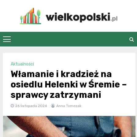
Skip
to
content
wielkopolski.pl
Aktualności
Włamanie i kradzież na
osiedlu Helenki w Śremie –
sprawcy zatrzymani
26 listopada 2024
Anna Tomczak