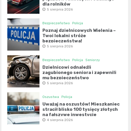
dla rolników
5 sierpnia 2026
Bezpieczeństwo
Policja
Poznaj dzielnicowych Wielenia –
Twoi lokalni stróże
bezpieczeństwa!
5 sierpnia 2026
Bezpieczeństwo
Policja
Seniorzy
Dzielnicowi odnaleźli
zagubionego seniora i zapewnili
mu bezpieczeństwo
5 sierpnia 2026
Oszustwa
Policja
Uważaj na oszustów! Mieszkaniec
stracił blisko 100 tysięcy złotych
na fałszywe inwestycje
4 sierpnia 2026