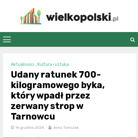
Skip
to
content
wielkopolski.pl
Aktualności
,
Kultura i sztuka
Udany ratunek 700-
kilogramowego byka,
który wpadł przez
zerwany strop w
Tarnowcu
16 grudnia 2024
Anna Tomczak