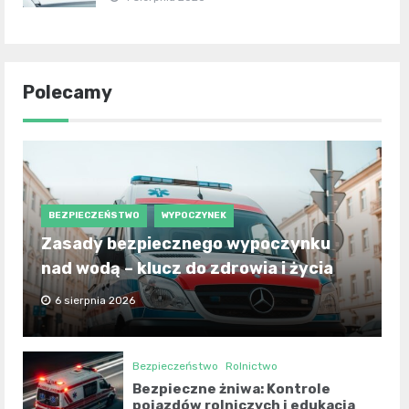
Polecamy
BEZPIECZEŃSTWO
WYPOCZYNEK
Zasady bezpiecznego wypoczynku
nad wodą – klucz do zdrowia i życia
6 sierpnia 2026
Bezpieczeństwo
Rolnictwo
Bezpieczne żniwa: Kontrole
pojazdów rolniczych i edukacja