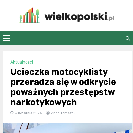
Skip
to
content
wielkopolski.pl
Aktualności
Ucieczka motocyklisty
przeradza się w odkrycie
poważnych przestępstw
narkotykowych
3 kwietnia 2025
Anna Tomczak