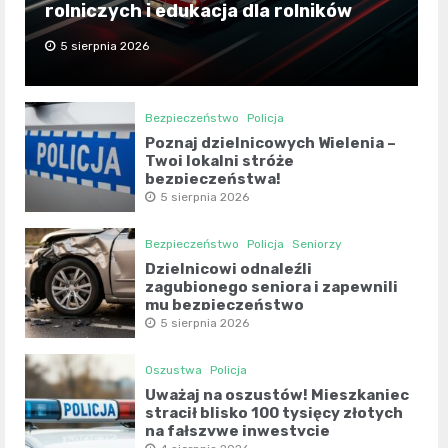
rolniczych i edukacja dla rolników
5 sierpnia 2026
Bezpieczeństwo
Policja
Poznaj dzielnicowych Wielenia –
Twoi lokalni stróże
bezpieczeństwa!
5 sierpnia 2026
Bezpieczeństwo
Policja
Seniorzy
Dzielnicowi odnaleźli
zagubionego seniora i zapewnili
mu bezpieczeństwo
5 sierpnia 2026
Oszustwa
Policja
Uważaj na oszustów! Mieszkaniec
stracił blisko 100 tysięcy złotych
na fałszywe inwestycje