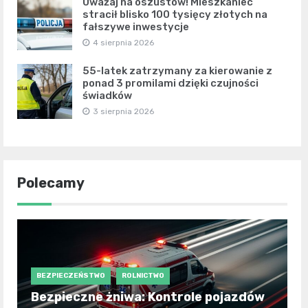
Uważaj na oszustów! Mieszkaniec
stracił blisko 100 tysięcy złotych na
fałszywe inwestycje
4 sierpnia 2026
55-latek zatrzymany za kierowanie z
ponad 3 promilami dzięki czujności
świadków
3 sierpnia 2026
Polecamy
BEZPIECZEŃSTWO
ROLNICTWO
Bezpieczne żniwa: Kontrole pojazdów