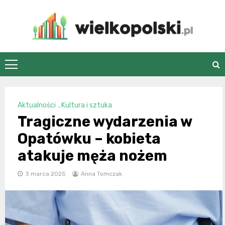
Skip
to
content
wielkopolski.pl
Aktualności
,
Kultura i sztuka
Tragiczne wydarzenia w
Opatówku – kobieta
atakuje męża nożem
3 marca 2025
Anna Tomczak