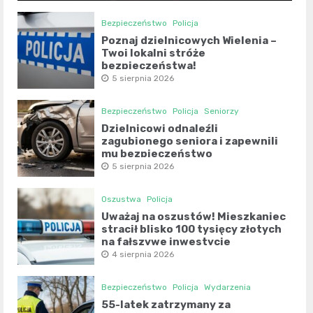
Bezpieczeństwo
Policja
Poznaj dzielnicowych Wielenia –
Twoi lokalni stróże
bezpieczeństwa!
5 sierpnia 2026
Bezpieczeństwo
Policja
Seniorzy
Dzielnicowi odnaleźli
zagubionego seniora i zapewnili
mu bezpieczeństwo
5 sierpnia 2026
Oszustwa
Policja
Uważaj na oszustów! Mieszkaniec
stracił blisko 100 tysięcy złotych
na fałszywe inwestycje
4 sierpnia 2026
Bezpieczeństwo
Policja
Wydarzenia
55-latek zatrzymany za