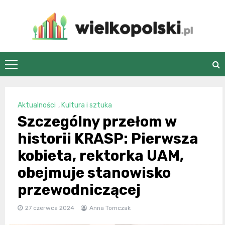
Skip
to
content
wielkopolski.pl
Aktualności
,
Kultura i sztuka
Szczególny przełom w
historii KRASP: Pierwsza
kobieta, rektorka UAM,
obejmuje stanowisko
przewodniczącej
27 czerwca 2024
Anna Tomczak