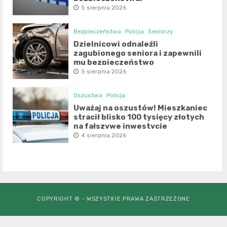
5 sierpnia 2026
Bezpieczeństwo
Policja
Seniorzy
Dzielnicowi odnaleźli
zagubionego seniora i zapewnili
mu bezpieczeństwo
5 sierpnia 2026
Oszustwa
Policja
Uważaj na oszustów! Mieszkaniec
stracił blisko 100 tysięcy złotych
na fałszywe inwestycje
4 sierpnia 2026
COPYRIGHT © - WSZYSTKIE PRAWA ZASTRZEŻONE