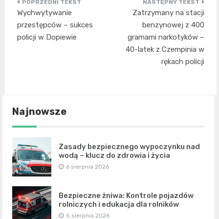
Nawigacja
Wychwytywanie
Zatrzymany na stacji
wpisu
przestępców – sukces
benzynowej z 400
policji w Dopiewie
gramami narkotyków –
40-latek z Czempinia w
rękach policji
Najnowsze
Zasady bezpiecznego wypoczynku nad
wodą – klucz do zdrowia i życia
6 sierpnia 2026
Bezpieczne żniwa: Kontrole pojazdów
rolniczych i edukacja dla rolników
5 sierpnia 2026