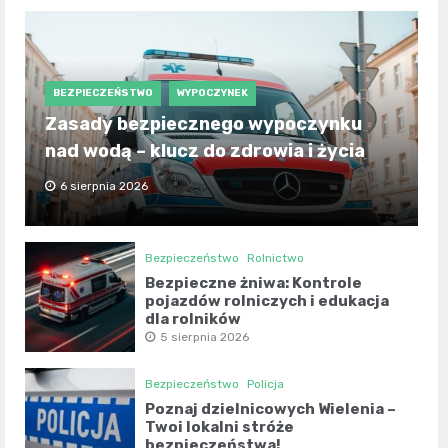
BEZPIECZEŃSTWO
WYPOCZYNEK
Zasady bezpiecznego wypoczynku
nad wodą – klucz do zdrowia i życia
6 sierpnia 2026
Bezpieczeństwo
Rolnictwo
Bezpieczne żniwa: Kontrole
pojazdów rolniczych i edukacja
dla rolników
5 sierpnia 2026
Bezpieczeństwo
Policja
Poznaj dzielnicowych Wielenia –
Twoi lokalni stróże
bezpieczeństwa!