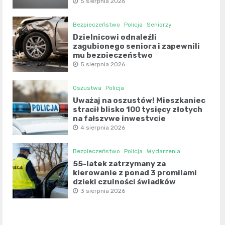
5 sierpnia 2026
Bezpieczeństwo
Policja
Seniorzy
Dzielnicowi odnaleźli
zagubionego seniora i zapewnili
mu bezpieczeństwo
5 sierpnia 2026
Oszustwa
Policja
Uważaj na oszustów! Mieszkaniec
stracił blisko 100 tysięcy złotych
na fałszywe inwestycje
4 sierpnia 2026
Bezpieczeństwo
Policja
Wydarzenia
55-latek zatrzymany za
kierowanie z ponad 3 promilami
dzięki czujności świadków
3 sierpnia 2026