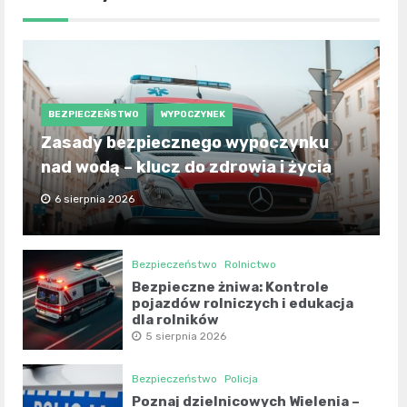
BEZPIECZEŃSTWO
WYPOCZYNEK
Zasady bezpiecznego wypoczynku
nad wodą – klucz do zdrowia i życia
6 sierpnia 2026
Bezpieczeństwo
Rolnictwo
Bezpieczne żniwa: Kontrole
pojazdów rolniczych i edukacja
dla rolników
5 sierpnia 2026
Bezpieczeństwo
Policja
Poznaj dzielnicowych Wielenia –