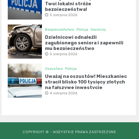
Twoi lokalni stróże
bezpieczeństwa!
5 sierpnia 2026
Bezpieczeństwo
Policja
Seniorzy
Dzielnicowi odnaleźli
zagubionego seniora i zapewnili
mu bezpieczeństwo
5 sierpnia 2026
Oszustwa
Policja
Uważaj na oszustów! Mieszkaniec
stracił blisko 100 tysięcy złotych
na fałszywe inwestycje
4 sierpnia 2026
COPYRIGHT © - WSZYSTKIE PRAWA ZASTRZEŻONE