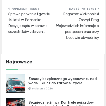
Nawigacja
Sprawa porwania i gwałtu
Rogoźno: Wielkopolski
wpisu
14-latki w Poznaniu:
Zarząd Dróg
Decyzje sądu w sprawie
Wojewódzkich informuje o
uczestników zdarzenia
postępach prac przy
budowie obwodnicy
Najnowsze
Zasady bezpiecznego wypoczynku nad
wodą – klucz do zdrowia i życia
6 sierpnia 2026
Bezpieczne żniwa: Kontrole pojazdów