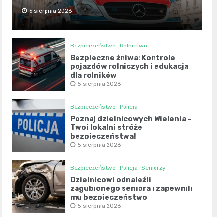
6 sierpnia 2026
Bezpieczeństwo
Rolnictwo
Bezpieczne żniwa: Kontrole
pojazdów rolniczych i edukacja
dla rolników
5 sierpnia 2026
Bezpieczeństwo
Policja
Poznaj dzielnicowych Wielenia –
Twoi lokalni stróże
bezpieczeństwa!
5 sierpnia 2026
Bezpieczeństwo
Policja
Seniorzy
Dzielnicowi odnaleźli
zagubionego seniora i zapewnili
mu bezpieczeństwo
5 sierpnia 2026