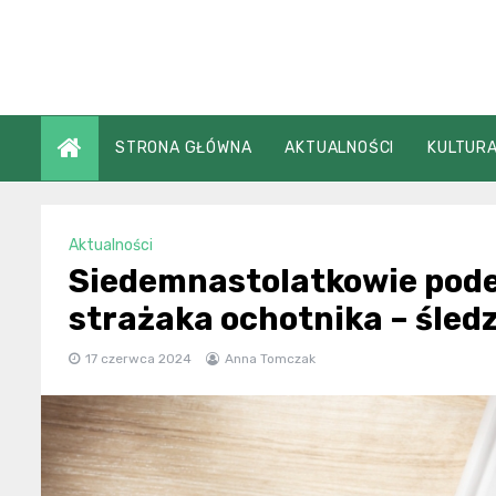
Skip
to
content
STRONA GŁÓWNA
AKTUALNOŚCI
KULTURA
Aktualności
Siedemnastolatkowie podej
strażaka ochotnika – śled
17 czerwca 2024
Anna Tomczak