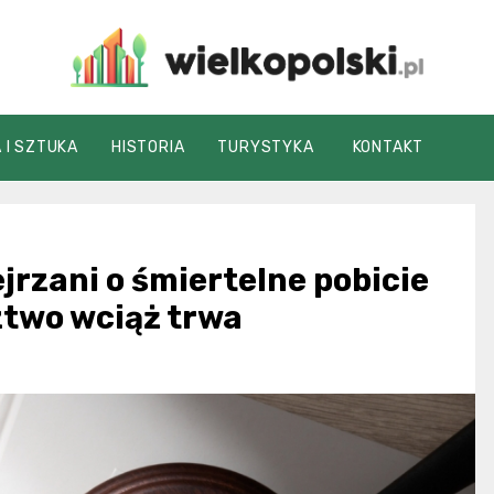
wielkopolski.pl
 I SZTUKA
HISTORIA
TURYSTYKA
KONTAKT
rzani o śmiertelne pobicie
ztwo wciąż trwa