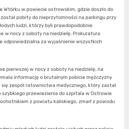
e Wtórku w powiecie ostrowskim, gdzie doszło do
 został pobity do nieprzytomności na parkingu przy
odych ludzi, którzy byli prawdopodobnie
e w nocy z soboty na niedzielę. Prokuratura
e odpowiedzialna za wyjaśnienie wszystkich
nie pierwszej w nocy z soboty na niedzielę, na
zymała informację o brutalnym pobicie mężczyzny
ł się zespół ratownictwa medycznego, który zastał
 szybkiego przewiezienia do szpitala w Ostrowie
 ochotnikiem z powiatu kaliskiego, zmarł z powodu
miu młodych ludzi zostało ujętych przez policję.