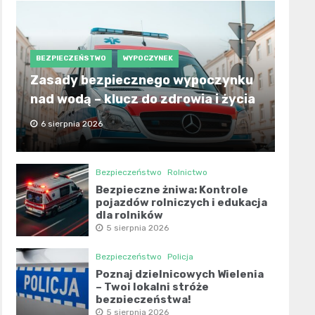
BEZPIECZEŃSTWO
WYPOCZYNEK
Zasady bezpiecznego wypoczynku
nad wodą – klucz do zdrowia i życia
6 sierpnia 2026
Bezpieczeństwo
Rolnictwo
Bezpieczne żniwa: Kontrole
pojazdów rolniczych i edukacja
dla rolników
5 sierpnia 2026
Bezpieczeństwo
Policja
Poznaj dzielnicowych Wielenia
– Twoi lokalni stróże
bezpieczeństwa!
5 sierpnia 2026