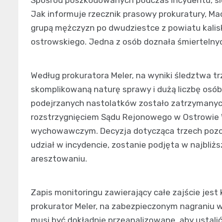
Jak informuje rzecznik prasowy prokuratury, Mac
grupą mężczyzn po dwudziestce z powiatu kalis
ostrowskiego. Jedna z osób doznała śmiertelny
Według prokuratora Meler, na wyniki śledztwa t
skomplikowaną naturę sprawy i dużą liczbę osó
podejrzanych nastolatków zostało zatrzymanych.
rozstrzygnięciem Sądu Rejonowego w Ostrowie 
wychowawczym. Decyzja dotycząca trzech pozost
udział w incydencie, zostanie podjęta w najbli
aresztowaniu.
Zapis monitoringu zawierający całe zajście je
prokurator Meler, na zabezpieczonym nagraniu wi
musi być dokładnie przeanalizowane, aby ustalić