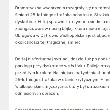
Dramatyczne wydarzenia rozegrały się na tereni
śmierci 25-letniego strażaka ochotnika. Strażak
dyskotece. W tej sprawie zatrzymano siedmiu mł
zaangażowani w nocną bójkę, która miała miejsc
Okręgowa w Ostrowie Wielkopolskim jest obecni
okoliczności tej tragicznej śmierci.
Do tej niefortunnej sytuacji doszło tuż po godzi
parkingu przy dyskotece we Wtórku. Policja otr
przed tym lokalem. Na miejsce natychmiast uda
25-letniego strażaka w stanie krytycznym. Mimo
Wielkopolskim, mężczyzna, który był strażakiem
odniesionych obrażeń.
Spośród poszkodowanych podczas incydentu, sied