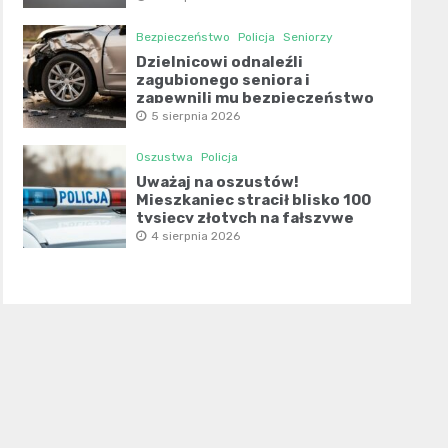
Bezpieczeństwo
Policja
Seniorzy
Dzielnicowi odnaleźli
zagubionego seniora i
zapewnili mu bezpieczeństwo
5 sierpnia 2026
Oszustwa
Policja
Uważaj na oszustów!
Mieszkaniec stracił blisko 100
tysięcy złotych na fałszywe
inwestycje
4 sierpnia 2026