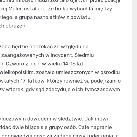
iej Meler, ustalono, że bójka wybuchła między
kiego, a grupą nastolatków z powiatu
ch obrażeń.
rzeba będzie poczekać ze względu na
b zaangażowanych w incydent. Siedmiu
 Czworo z nich, w wieku 14-16 lat,
Wielkopolskim, zostało umieszczonych w ośrodku
ałych 17-latków, którzy również są podejrzani o
ższy wtorek, gdy sąd zdecyduje o ich tymczasowym
st kluczowym dowodem w śledztwie. Jak mówi
dać dwie bijące się grupy osób. Całe nagranie
 odpowiedzialność za zadane ciosy i uderzenia, a