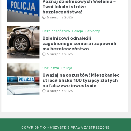
Poznaj dzielnicowych Wielenia –
Twoi lokalni stróże
bezpieczeństwa!
5 sierpnia 2026
Bezpieczeństwo
Policja
Seniorzy
Dzielnicowi odnaleźli
zagubionego seniora i zapewnili
mu bezpieczeństwo
5 sierpnia 2026
Oszustwa
Policja
Uważaj na oszustów! Mieszkaniec
stracił blisko 100 tysięcy złotych
na fałszywe inwestycje
4 sierpnia 2026
COPYRIGHT © - WSZYSTKIE PRAWA ZASTRZEŻONE