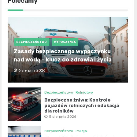
Polecamy
BEZPIECZEŃSTWO
WYPOCZYNEK
Zasady bezpiecznego wypoczynku
nad wodą – klucz do zdrowia i życia
6 sierpnia 2026
Bezpieczeństwo
Rolnictwo
Bezpieczne żniwa: Kontrole
pojazdów rolniczych i edukacja
dla rolników
5 sierpnia 2026
Bezpieczeństwo
Policja