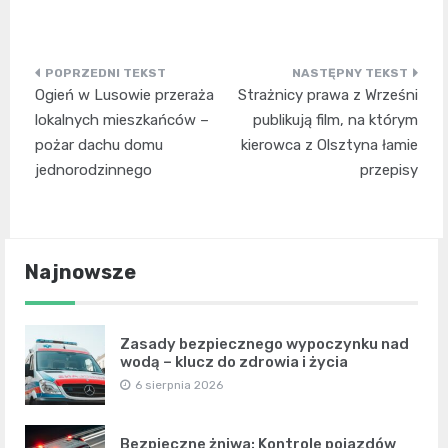
Nawigacja
Ogień w Lusowie przeraża
Strażnicy prawa z Wrześni
wpisu
lokalnych mieszkańców –
publikują film, na którym
pożar dachu domu
kierowca z Olsztyna łamie
jednorodzinnego
przepisy
Najnowsze
Zasady bezpiecznego wypoczynku nad
wodą – klucz do zdrowia i życia
6 sierpnia 2026
Bezpieczne żniwa: Kontrole pojazdów