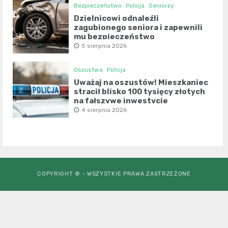
Bezpieczeństwo
Policja
Seniorzy
Dzielnicowi odnaleźli
zagubionego seniora i zapewnili
mu bezpieczeństwo
5 sierpnia 2026
Oszustwa
Policja
Uważaj na oszustów! Mieszkaniec
stracił blisko 100 tysięcy złotych
na fałszywe inwestycje
4 sierpnia 2026
COPYRIGHT © - WSZYSTKIE PRAWA ZASTRZEŻONE