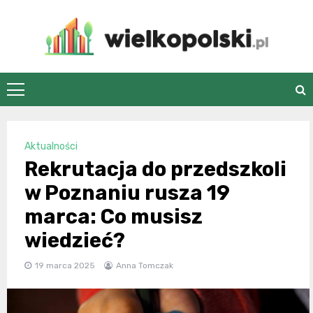
Skip
to
content
wielkopolski.pl
Aktualności
Rekrutacja do przedszkoli
w Poznaniu rusza 19
marca: Co musisz
wiedzieć?
19 marca 2025
Anna Tomczak