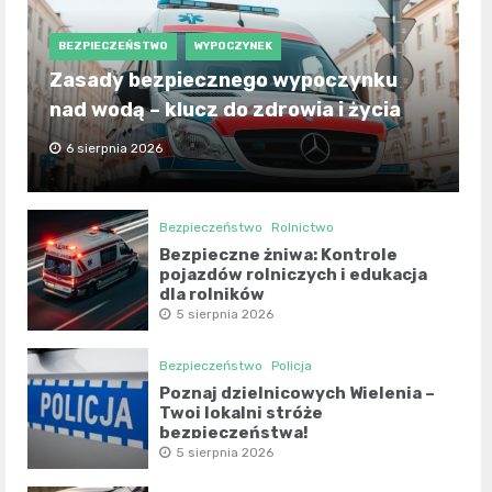
BEZPIECZEŃSTWO
WYPOCZYNEK
Zasady bezpiecznego wypoczynku
nad wodą – klucz do zdrowia i życia
6 sierpnia 2026
Bezpieczeństwo
Rolnictwo
Bezpieczne żniwa: Kontrole
pojazdów rolniczych i edukacja
dla rolników
5 sierpnia 2026
Bezpieczeństwo
Policja
Poznaj dzielnicowych Wielenia –
Twoi lokalni stróże
bezpieczeństwa!
5 sierpnia 2026