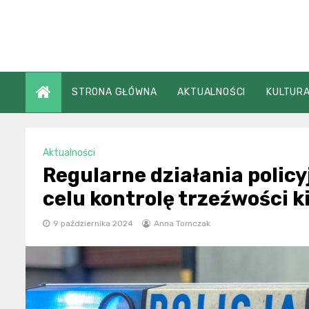
Skip
to
content
STRONA GŁÓWNA
AKTUALNOŚCI
KULTURA
Aktualności
Regularne działania polic
celu kontrolę trzeźwości 
9 października 2024
Anna Tomczak