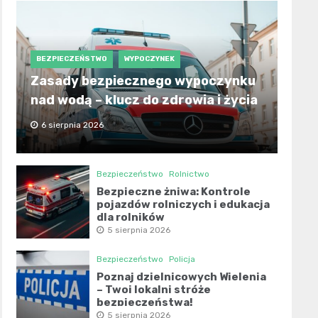
BEZPIECZEŃSTWO
WYPOCZYNEK
Zasady bezpiecznego wypoczynku
nad wodą – klucz do zdrowia i życia
6 sierpnia 2026
Bezpieczeństwo
Rolnictwo
Bezpieczne żniwa: Kontrole
pojazdów rolniczych i edukacja
dla rolników
5 sierpnia 2026
Bezpieczeństwo
Policja
Poznaj dzielnicowych Wielenia
– Twoi lokalni stróże
bezpieczeństwa!
5 sierpnia 2026