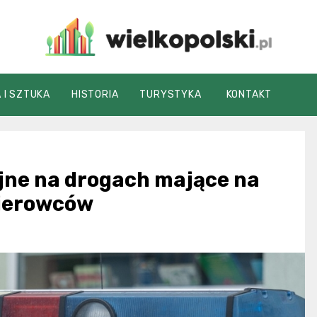
wielkopolski.pl
 I SZTUKA
HISTORIA
TURYSTYKA
KONTAKT
yjne na drogach mające na
kierowców