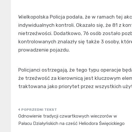
Wielkopolska Policja podała, że w ramach tej ak
indywidualnych kontroli. Okazało się, że 81 z k
nietrzeźwości. Dodatkowo, 76 osób zostało po
kontrolowanych znalazły się także 3 osoby, kt
prowadzenie pojazdu.
Policjanci ostrzegają, że tego typu operacje bę
że trzeźwość za kierownicą jest kluczowym ele
traktowana jako priorytet przez wszystkich uży
Nawigacja
Odnowienie tradycji czwartkowych wieczorów w
wpisu
Pałacu Działyńskich na cześć Heliodora Święcickiego