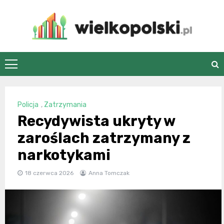
Skip
to
content
wielkopolski.pl
Policja
,
Zatrzymania
Recydywista ukryty w
zaroślach zatrzymany z
narkotykami
18 czerwca 2026
Anna Tomczak