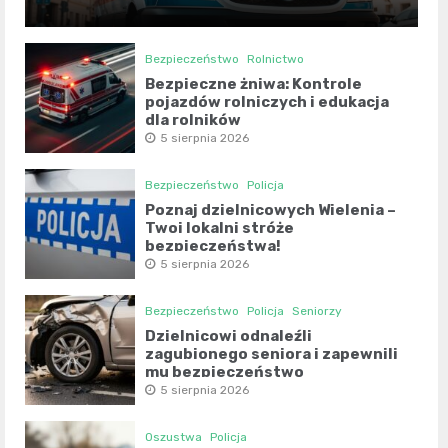
Bezpieczeństwo
Rolnictwo
Bezpieczne żniwa: Kontrole
pojazdów rolniczych i edukacja
dla rolników
5 sierpnia 2026
Bezpieczeństwo
Policja
Poznaj dzielnicowych Wielenia –
Twoi lokalni stróże
bezpieczeństwa!
5 sierpnia 2026
Bezpieczeństwo
Policja
Seniorzy
Dzielnicowi odnaleźli
zagubionego seniora i zapewnili
mu bezpieczeństwo
5 sierpnia 2026
Oszustwa
Policja