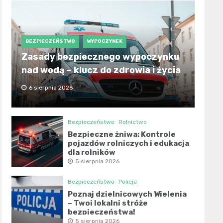
BEZPIECZEŃSTWO
WYPOCZYNEK
Zasady bezpiecznego wypoczynku
nad wodą – klucz do zdrowia i życia
6 sierpnia 2026
Bezpieczeństwo
Rolnictwo
Bezpieczne żniwa: Kontrole
pojazdów rolniczych i edukacja
dla rolników
5 sierpnia 2026
Bezpieczeństwo
Policja
Poznaj dzielnicowych Wielenia
– Twoi lokalni stróże
bezpieczeństwa!
5 sierpnia 2026