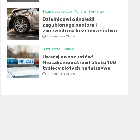
Bezpieczeństwo
Policja
Seniorzy
Dzielnicowi odnaleźli
zagubionego seniora i
zapewnili mu bezpieczeństwo
5 sierpnia 2026
Oszustwa
Policja
Uważaj na oszustów!
Mieszkaniec stracił blisko 100
tysięcy złotych na fałszywe
inwestycje
4 sierpnia 2026