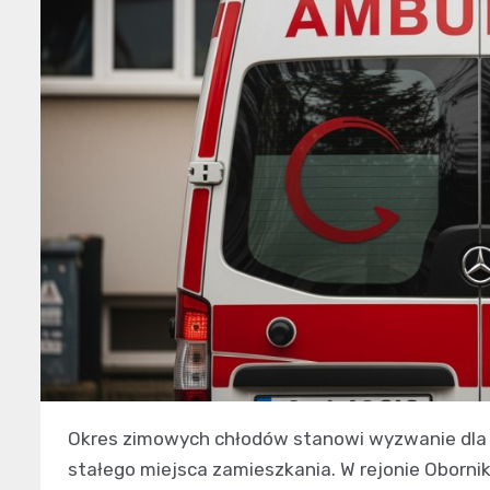
Okres zimowych chłodów stanowi wyzwanie dla s
stałego miejsca zamieszkania. W rejonie Obornik 