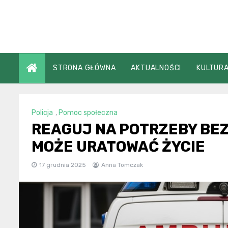
Skip
to
content
STRONA GŁÓWNA
AKTUALNOŚCI
KULTURA
Policja
,
Pomoc społeczna
REAGUJ NA POTRZEBY BE
MOŻE URATOWAĆ ŻYCIE
17 grudnia 2025
Anna Tomczak