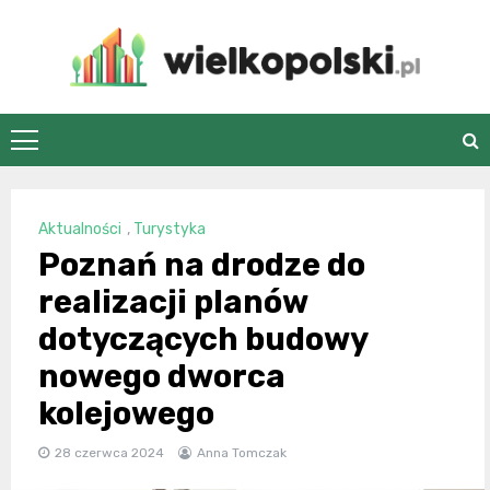
Skip
to
content
wielkopolski.pl
Aktualności
,
Turystyka
Poznań na drodze do
realizacji planów
dotyczących budowy
nowego dworca
kolejowego
28 czerwca 2024
Anna Tomczak