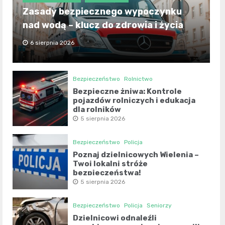
Zasady bezpiecznego wypoczynku
nad wodą – klucz do zdrowia i życia
6 sierpnia 2026
Bezpieczeństwo
Rolnictwo
Bezpieczne żniwa: Kontrole
pojazdów rolniczych i edukacja
dla rolników
5 sierpnia 2026
Bezpieczeństwo
Policja
Poznaj dzielnicowych Wielenia –
Twoi lokalni stróże
bezpieczeństwa!
5 sierpnia 2026
Bezpieczeństwo
Policja
Seniorzy
Dzielnicowi odnaleźli