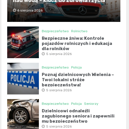
nad wodą – klucz do zdrowia i życia
6 sierpnia 2026
Bezpieczeństwo
Rolnictwo
Bezpieczne żniwa: Kontrole
pojazdów rolniczych i edukacja
dla rolników
5 sierpnia 2026
Bezpieczeństwo
Policja
Poznaj dzielnicowych Wielenia –
Twoi lokalni stróże
bezpieczeństwa!
5 sierpnia 2026
Bezpieczeństwo
Policja
Seniorzy
Dzielnicowi odnaleźli
zagubionego seniora i zapewnili
mu bezpieczeństwo
5 sierpnia 2026