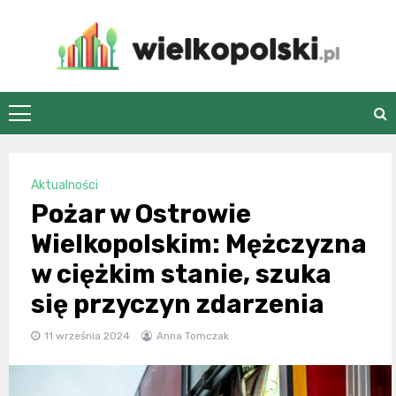
Skip
to
content
wielkopolski.pl
Aktualności
Pożar w Ostrowie
Wielkopolskim: Mężczyzna
w ciężkim stanie, szuka
się przyczyn zdarzenia
11 września 2024
Anna Tomczak