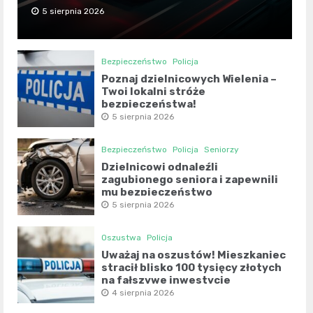
5 sierpnia 2026
Bezpieczeństwo
Policja
Poznaj dzielnicowych Wielenia –
Twoi lokalni stróże
bezpieczeństwa!
5 sierpnia 2026
Bezpieczeństwo
Policja
Seniorzy
Dzielnicowi odnaleźli
zagubionego seniora i zapewnili
mu bezpieczeństwo
5 sierpnia 2026
Oszustwa
Policja
Uważaj na oszustów! Mieszkaniec
stracił blisko 100 tysięcy złotych
na fałszywe inwestycje
4 sierpnia 2026