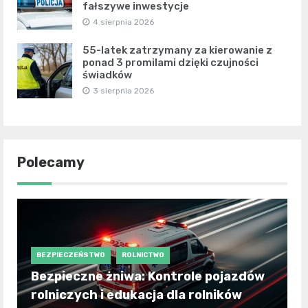
fałszywe inwestycje
4 sierpnia 2026
55-latek zatrzymany za kierowanie z
ponad 3 promilami dzięki czujności
świadków
3 sierpnia 2026
Polecamy
BEZPIECZEŃSTWO
ROLNICTWO
Bezpieczne żniwa: Kontrole pojazdów
rolniczych i edukacja dla rolników