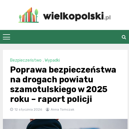
Skip
to
content
wielkopolski.pl
Bezpieczeństwo
,
Wypadki
Poprawa bezpieczeństwa
na drogach powiatu
szamotulskiego w 2025
roku – raport policji
12 stycznia 2026
Anna Tomczak