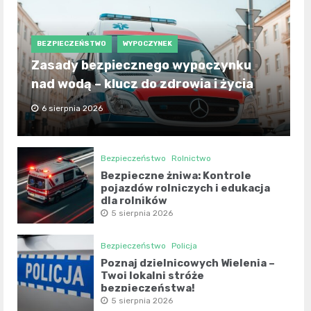
BEZPIECZEŃSTWO
WYPOCZYNEK
Zasady bezpiecznego wypoczynku
nad wodą – klucz do zdrowia i życia
6 sierpnia 2026
Bezpieczeństwo
Rolnictwo
Bezpieczne żniwa: Kontrole
pojazdów rolniczych i edukacja
dla rolników
5 sierpnia 2026
Bezpieczeństwo
Policja
Poznaj dzielnicowych Wielenia –
Twoi lokalni stróże
bezpieczeństwa!
5 sierpnia 2026