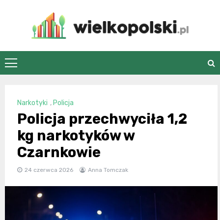
Skip
to
content
wielkopolski.pl
Narkotyki
,
Policja
Policja przechwyciła 1,2
kg narkotyków w
Czarnkowie
24 czerwca 2026
Anna Tomczak