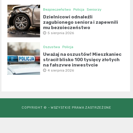
Bezpieczeństwo
Policja
Seniorzy
Dzielnicowi odnaleźli
zagubionego seniora i zapewnili
mu bezpieczeństwo
5 sierpnia 2026
Oszustwa
Policja
Uważaj na oszustów! Mieszkaniec
stracił blisko 100 tysięcy złotych
na fałszywe inwestycje
4 sierpnia 2026
COPYRIGHT © - WSZYSTKIE PRAWA ZASTRZEŻONE