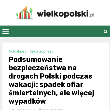
Skip
to
content
wielkopolski.pl
Aktualności
,
Uncategorized
Podsumowanie
bezpieczeństwa na
drogach Polski podczas
wakacji: spadek ofiar
śmiertelnych, ale więcej
wypadków
2 września 2024
Anna Tomczak