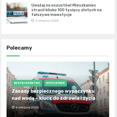
Uważaj na oszustów! Mieszkaniec
stracił blisko 100 tysięcy złotych na
fałszywe inwestycje
4 sierpnia 2026
Polecamy
BEZPIECZEŃSTWO
WYPOCZYNEK
Zasady bezpiecznego wypoczynku
nad wodą – klucz do zdrowia i życia
6 sierpnia 2026