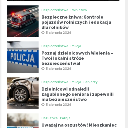
Bezpieczeństwo
Rolnictwo
Bezpieczne żniwa: Kontrole
pojazdów rolniczych i edukacja
dla rolników
5 sierpnia 2026
Bezpieczeństwo
Policja
Poznaj dzielnicowych Wielenia –
Twoi lokalni stróże
bezpieczeństwa!
5 sierpnia 2026
Bezpieczeństwo
Policja
Seniorzy
Dzielnicowi odnaleźli
zagubionego seniora i zapewnili
mu bezpieczeństwo
5 sierpnia 2026
Oszustwa
Policja
Uważaj na oszustów! Mieszkaniec