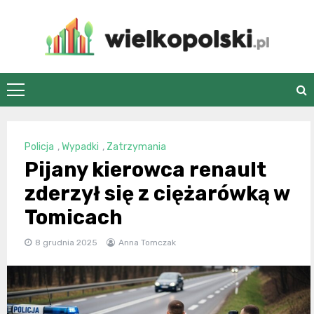
Skip
to
content
wielkopolski.pl
Policja
,
Wypadki
,
Zatrzymania
Pijany kierowca renault
zderzył się z ciężarówką w
Tomicach
8 grudnia 2025
Anna Tomczak