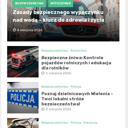
BEZPIECZEŃSTWO
WYPOCZYNEK
Zasady bezpiecznego wypoczynku
nad wodą – klucz do zdrowia i życia
6 sierpnia 2026
Bezpieczeństwo
Rolnictwo
Bezpieczne żniwa: Kontrole
pojazdów rolniczych i edukacja
dla rolników
5 sierpnia 2026
Bezpieczeństwo
Policja
Poznaj dzielnicowych Wielenia –
Twoi lokalni stróże
bezpieczeństwa!
5 sierpnia 2026
Bezpieczeństwo
Policja
Seniorzy