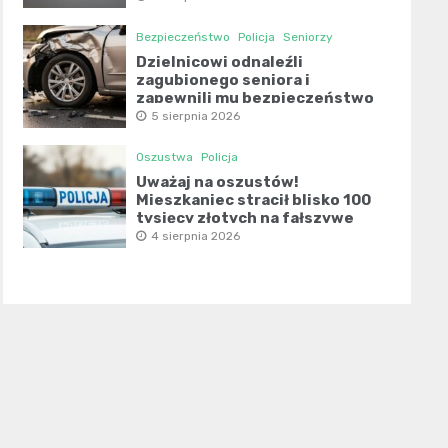
Bezpieczeństwo
Policja
Seniorzy
Dzielnicowi odnaleźli
zagubionego seniora i
zapewnili mu bezpieczeństwo
5 sierpnia 2026
Oszustwa
Policja
Uważaj na oszustów!
Mieszkaniec stracił blisko 100
tysięcy złotych na fałszywe
inwestycje
4 sierpnia 2026