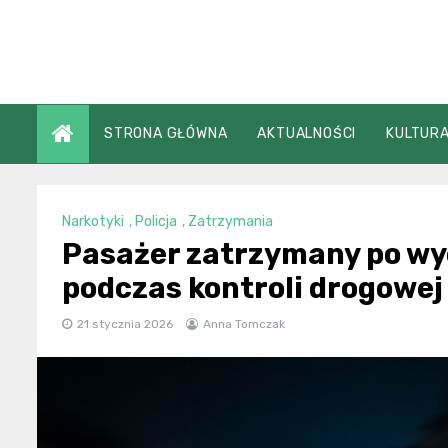
Skip
to
content
STRONA GŁÓWNA
AKTUALNOŚCI
KULTURA
Narkotyki
,
Policja
,
Zatrzymania
Pasażer zatrzymany po wy
podczas kontroli drogowej
21 stycznia 2026
Anna Tomczak