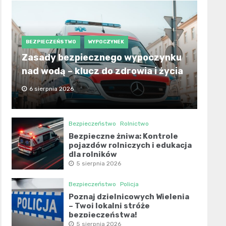
BEZPIECZEŃSTWO
WYPOCZYNEK
Zasady bezpiecznego wypoczynku
nad wodą – klucz do zdrowia i życia
6 sierpnia 2026
Bezpieczeństwo
Rolnictwo
Bezpieczne żniwa: Kontrole
pojazdów rolniczych i edukacja
dla rolników
5 sierpnia 2026
Bezpieczeństwo
Policja
Poznaj dzielnicowych Wielenia
– Twoi lokalni stróże
bezpieczeństwa!
5 sierpnia 2026