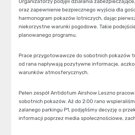
Organizatorzy podjęli działania zabezpieczając
oraz zapewnienie bezpiecznego wyjścia dla gośc
harmonogram pokazów lotniczych, dając pier
niekorzystne warunki pogodowe. Takie podejści
planowanego programu.
Prace przygotowawcze do sobotnich pokazów trw
od rana napływają pozytywne informacje, aczko
warunków atmosferycznych.
Pełen zespół Antidotum Airshow Leszno pracował
sobotnich pokazów. Aż do 2:00 rano wspieraliś
zalanego parkingu P1, podjęliśmy decyzję o przek
informacji poprzez media społecznościowe, zach