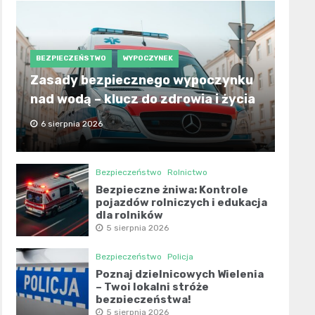
BEZPIECZEŃSTWO
WYPOCZYNEK
Zasady bezpiecznego wypoczynku
nad wodą – klucz do zdrowia i życia
6 sierpnia 2026
Bezpieczeństwo
Rolnictwo
Bezpieczne żniwa: Kontrole
pojazdów rolniczych i edukacja
dla rolników
5 sierpnia 2026
Bezpieczeństwo
Policja
Poznaj dzielnicowych Wielenia
– Twoi lokalni stróże
bezpieczeństwa!
5 sierpnia 2026