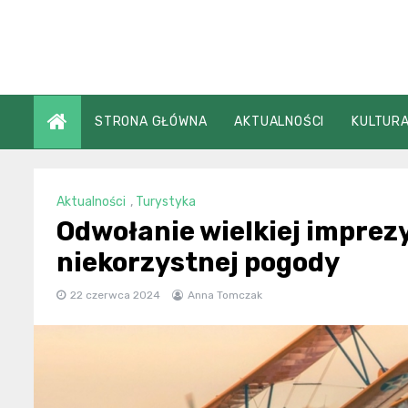
Skip
to
content
STRONA GŁÓWNA
AKTUALNOŚCI
KULTURA
Aktualności
,
Turystyka
Odwołanie wielkiej imprezy
niekorzystnej pogody
22 czerwca 2024
Anna Tomczak