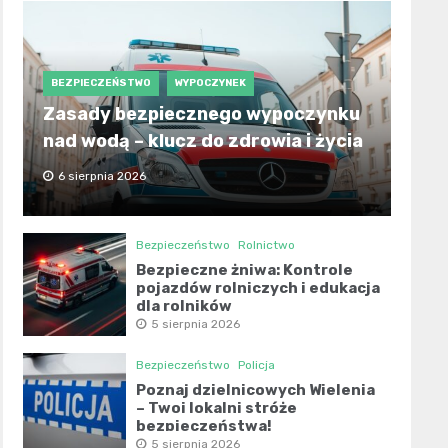
BEZPIECZEŃSTWO
WYPOCZYNEK
Zasady bezpiecznego wypoczynku
nad wodą – klucz do zdrowia i życia
6 sierpnia 2026
Bezpieczeństwo
Rolnictwo
Bezpieczne żniwa: Kontrole
pojazdów rolniczych i edukacja
dla rolników
5 sierpnia 2026
Bezpieczeństwo
Policja
Poznaj dzielnicowych Wielenia
– Twoi lokalni stróże
bezpieczeństwa!
5 sierpnia 2026