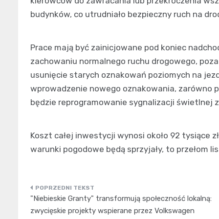
kierowców do zawracania lub przekroczenia wsz
budynków, co utrudniało bezpieczny ruch na dro
Prace mają być zainicjowane pod koniec nadcho
zachowaniu normalnego ruchu drogowego, poza
usunięcie starych oznakowań poziomych na jezd
wprowadzenie nowego oznakowania, zarówno pi
będzie reprogramowanie sygnalizacji świetlnej
Koszt całej inwestycji wynosi około 92 tysiące z
warunki pogodowe będą sprzyjały, to przełom lis
Nawigacja
"Niebieskie Granty" transformują społeczność lokalną:
wpisu
zwycięskie projekty wspierane przez Volkswagen