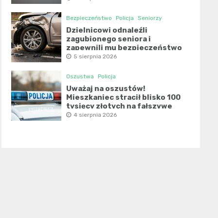
Bezpieczeństwo
Policja
Seniorzy
Dzielnicowi odnaleźli
zagubionego seniora i
zapewnili mu bezpieczeństwo
5 sierpnia 2026
Oszustwa
Policja
Uważaj na oszustów!
Mieszkaniec stracił blisko 100
tysięcy złotych na fałszywe
inwestycje
4 sierpnia 2026