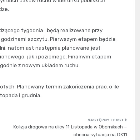
ystkich pasów ruchu w kierunku pobliskich
dze.
dzącego tygodnia i będą realizowane przy
 godzinami szczytu. Pierwszym etapem będzie
ni, natomiast następnie planowane jest
onowego, jak i poziomego. Finalnym etapem
 zgodnie z nowym układem ruchu.
łotych. Planowany termin zakończenia prac, o ile
topada i grudnia.
Kolizja drogowa na ulicy 11 Listopada w Obornikach –
obecna sytuacja na DK11