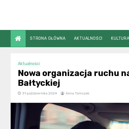
Skip
to
content
STRONA GŁÓWNA
AKTUALNOŚCI
KULTURA
Aktualności
Nowa organizacja ruchu na
Bałtyckiej
31 października 2024
Anna Tomczak