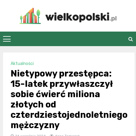
Skip
to
content
wielkopolski.pl
Aktualności
Nietypowy przestępca:
15-latek przywłaszczył
sobie ćwierć miliona
złotych od
czterdziestojednoletniego
mężczyzny
26 września 2024
Anna Tomczak