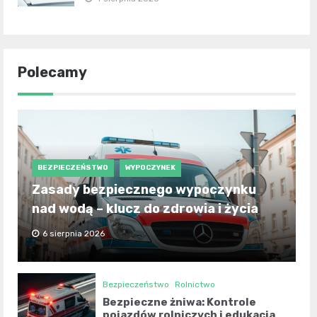
Polecamy
BEZPIECZEŃSTWO
WYPOCZYNEK
Zasady bezpiecznego wypoczynku
nad wodą – klucz do zdrowia i życia
6 sierpnia 2026
Bezpieczeństwo
Rolnictwo
Bezpieczne żniwa: Kontrole
pojazdów rolniczych i edukacja