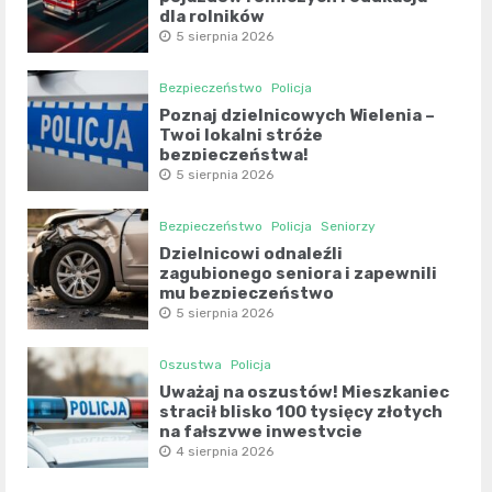
dla rolników
5 sierpnia 2026
Bezpieczeństwo
Policja
Poznaj dzielnicowych Wielenia –
Twoi lokalni stróże
bezpieczeństwa!
5 sierpnia 2026
Bezpieczeństwo
Policja
Seniorzy
Dzielnicowi odnaleźli
zagubionego seniora i zapewnili
mu bezpieczeństwo
5 sierpnia 2026
Oszustwa
Policja
Uważaj na oszustów! Mieszkaniec
stracił blisko 100 tysięcy złotych
na fałszywe inwestycje
4 sierpnia 2026