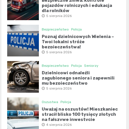
Bezpieczne żniwa: Kontrole
pojazdów rolniczych i edukacja
dla rolników
5 sierpnia 2026
Bezpieczeństwo
Policja
Poznaj dzielnicowych Wielenia –
Twoi lokalni stróże
bezpieczeństwa!
5 sierpnia 2026
Bezpieczeństwo
Policja
Seniorzy
Dzielnicowi odnaleźli
zagubionego seniora i zapewnili
mu bezpieczeństwo
5 sierpnia 2026
Oszustwa
Policja
Uważaj na oszustów! Mieszkaniec
stracił blisko 100 tysięcy złotych
na fałszywe inwestycje
4 sierpnia 2026