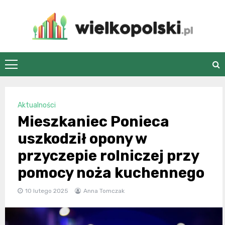
Skip
to
content
wielkopolski.pl
Aktualności
Mieszkaniec Ponieca
uszkodził opony w
przyczepie rolniczej przy
pomocy noża kuchennego
10 lutego 2025
Anna Tomczak