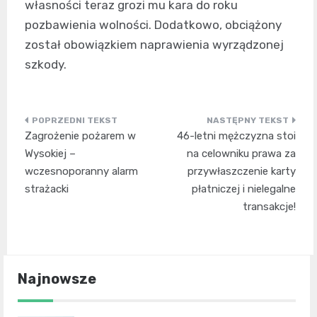
własności teraz grozi mu kara do roku
pozbawienia wolności. Dodatkowo, obciążony
został obowiązkiem naprawienia wyrządzonej
szkody.
Nawigacja
Zagrożenie pożarem w
46-letni mężczyzna stoi
wpisu
Wysokiej –
na celowniku prawa za
wczesnoporanny alarm
przywłaszczenie karty
strażacki
płatniczej i nielegalne
transakcje!
Najnowsze