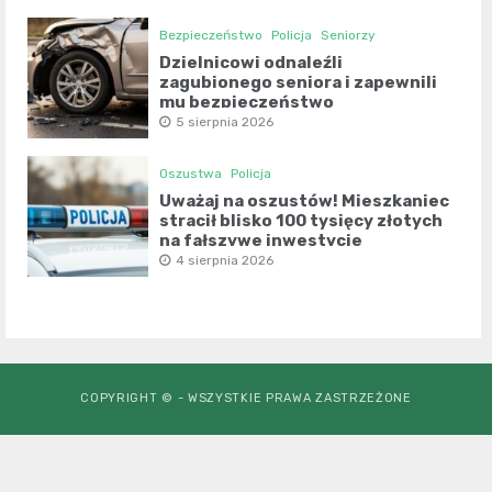
Bezpieczeństwo
Policja
Seniorzy
Dzielnicowi odnaleźli
zagubionego seniora i zapewnili
mu bezpieczeństwo
5 sierpnia 2026
Oszustwa
Policja
Uważaj na oszustów! Mieszkaniec
stracił blisko 100 tysięcy złotych
na fałszywe inwestycje
4 sierpnia 2026
COPYRIGHT © - WSZYSTKIE PRAWA ZASTRZEŻONE