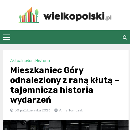
Skip
to
content
wielkopolski.pl
Aktualności
,
Historia
Mieszkaniec Góry
odnaleziony z raną kłutą –
tajemnicza historia
wydarzeń
30 października 2023
Anna Tomczak