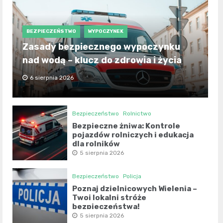
BEZPIECZEŃSTWO
WYPOCZYNEK
Zasady bezpiecznego wypoczynku
nad wodą – klucz do zdrowia i życia
6 sierpnia 2026
Bezpieczeństwo
Rolnictwo
Bezpieczne żniwa: Kontrole
pojazdów rolniczych i edukacja
dla rolników
5 sierpnia 2026
Bezpieczeństwo
Policja
Poznaj dzielnicowych Wielenia –
Twoi lokalni stróże
bezpieczeństwa!
5 sierpnia 2026