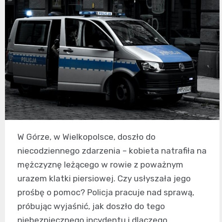
W Górze, w Wielkopolsce, doszło do
niecodziennego zdarzenia – kobieta natrafiła na
mężczyznę leżącego w rowie z poważnym
urazem klatki piersiowej. Czy usłyszała jego
prośbę o pomoc? Policja pracuje nad sprawą,
próbując wyjaśnić, jak doszło do tego
niebezpiecznego incydentu i dlaczego