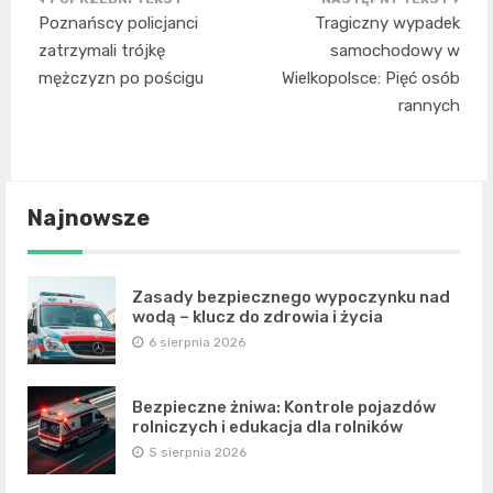
Nawigacja
Poznańscy policjanci
Tragiczny wypadek
wpisu
zatrzymali trójkę
samochodowy w
mężczyzn po pościgu
Wielkopolsce: Pięć osób
rannych
Najnowsze
Zasady bezpiecznego wypoczynku nad
wodą – klucz do zdrowia i życia
6 sierpnia 2026
Bezpieczne żniwa: Kontrole pojazdów
rolniczych i edukacja dla rolników
5 sierpnia 2026