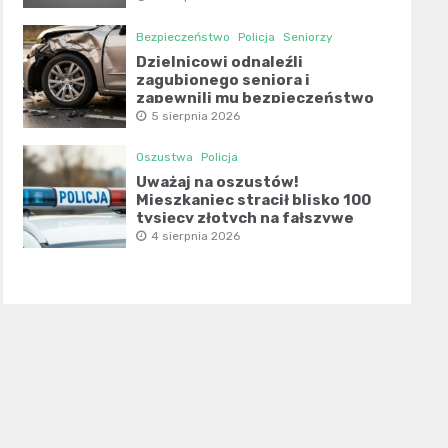
Bezpieczeństwo
Policja
Seniorzy
Dzielnicowi odnaleźli
zagubionego seniora i
zapewnili mu bezpieczeństwo
5 sierpnia 2026
Oszustwa
Policja
Uważaj na oszustów!
Mieszkaniec stracił blisko 100
tysięcy złotych na fałszywe
inwestycje
4 sierpnia 2026