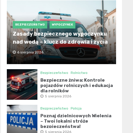
BEZPIECZEŃSTWO
WYPOCZYNEK
Zasady bezpiecznego wypoczynku
nad wodą – klucz do zdrowia i życia
6 sierpnia 2026
Bezpieczeństwo
Rolnictwo
Bezpieczne żniwa: Kontrole
pojazdów rolniczych i edukacja
dla rolników
5 sierpnia 2026
Bezpieczeństwo
Policja
Poznaj dzielnicowych Wielenia
– Twoi lokalni stróże
bezpieczeństwa!
5 sierpnia 2026