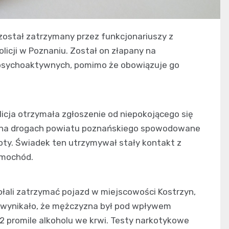
został zatrzymany przez funkcjonariuszy z
icji w Poznaniu. Został on złapany na
psychoaktywnych, pomimo że obowiązuje go
licja otrzymała zgłoszenie od niepokojącego się
e na drogach powiatu poznańskiego spowodowane
ty. Świadek ten utrzymywał stały kontakt z
samochód.
dołali zatrzymać pojazd w miejscowości Kostrzyn,
i wynikało, że mężczyzna był pod wpływem
2 promile alkoholu we krwi. Testy narkotykowe