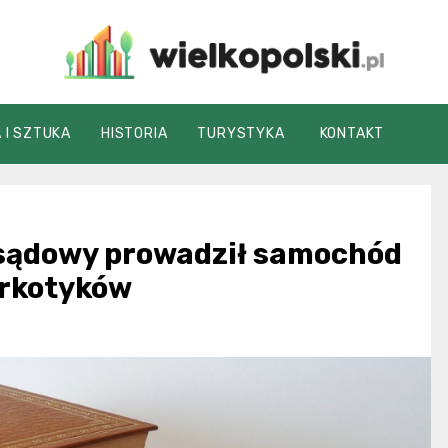
wielkopolski.pl
 I SZTUKA
HISTORIA
TURYSTYKA
KONTAKT
sądowy prowadził samochód
arkotyków