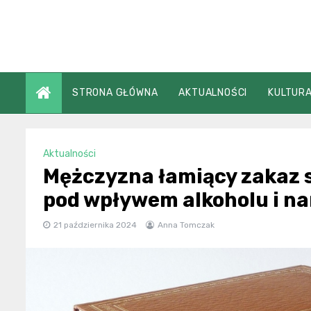
Skip
to
content
STRONA GŁÓWNA
AKTUALNOŚCI
KULTURA
Aktualności
Mężczyzna łamiący zakaz 
pod wpływem alkoholu i n
21 października 2024
Anna Tomczak