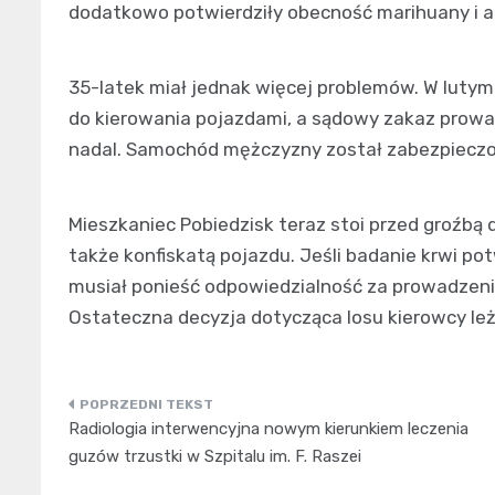
dodatkowo potwierdziły obecność marihuany i 
35-latek miał jednak więcej problemów. W luty
do kierowania pojazdami, a sądowy zakaz prow
nadal. Samochód mężczyzny został zabezpieczon
Mieszkaniec Pobiedzisk teraz stoi przed groźbą 
także konfiskatą pojazdu. Jeśli badanie krwi p
musiał ponieść odpowiedzialność za prowadzen
Ostateczna decyzja dotycząca losu kierowcy leż
Nawigacja
Radiologia interwencyjna nowym kierunkiem leczenia
wpisu
guzów trzustki w Szpitalu im. F. Raszei