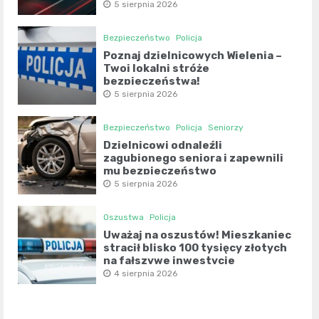
5 sierpnia 2026
Bezpieczeństwo
Policja
Poznaj dzielnicowych Wielenia –
Twoi lokalni stróże
bezpieczeństwa!
5 sierpnia 2026
Bezpieczeństwo
Policja
Seniorzy
Dzielnicowi odnaleźli
zagubionego seniora i zapewnili
mu bezpieczeństwo
5 sierpnia 2026
Oszustwa
Policja
Uważaj na oszustów! Mieszkaniec
stracił blisko 100 tysięcy złotych
na fałszywe inwestycje
4 sierpnia 2026