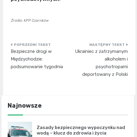
Źródło: KPP Czarnków
Nawigacja
Bezpieczne drogi w
Ukrainiec z zatrzymanym
wpisu
Międzychodzie:
alkoholem i
podsumowanie tygodnia
psychotropami
deportowany z Polski
Najnowsze
Zasady bezpiecznego wypoczynku nad
wodą – klucz do zdrowia i życia