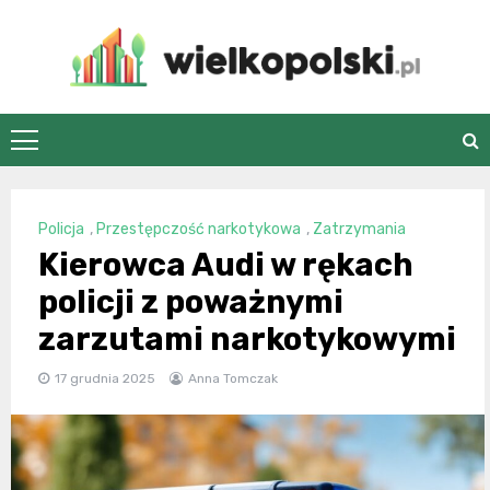
Skip
to
content
wielkopolski.pl
Policja
,
Przestępczość narkotykowa
,
Zatrzymania
Kierowca Audi w rękach
policji z poważnymi
zarzutami narkotykowymi
17 grudnia 2025
Anna Tomczak