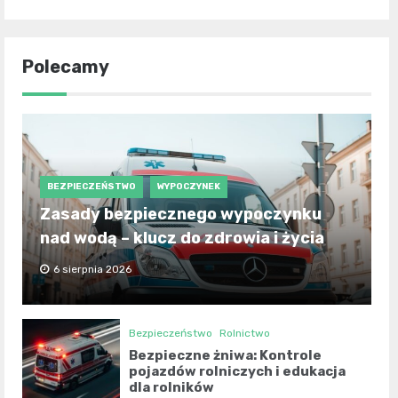
Polecamy
BEZPIECZEŃSTWO
WYPOCZYNEK
Zasady bezpiecznego wypoczynku
nad wodą – klucz do zdrowia i życia
6 sierpnia 2026
Bezpieczeństwo
Rolnictwo
Bezpieczne żniwa: Kontrole
pojazdów rolniczych i edukacja
dla rolników