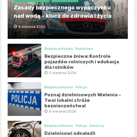
Zasady bezpiecznego wypoczynku
nad wodą – klucz do zdrowia i życia
6 sierpnia 2026
Bezpieczeństwo
Rolnictwo
Bezpieczne żniwa: Kontrole
pojazdów rolniczych i edukacja
dla rolników
5 sierpnia 2026
Bezpieczeństwo
Policja
Poznaj dzielnicowych Wielenia –
Twoi lokalni stróże
bezpieczeństwa!
5 sierpnia 2026
Bezpieczeństwo
Policja
Seniorzy
Dzielnicowi odnaleźli