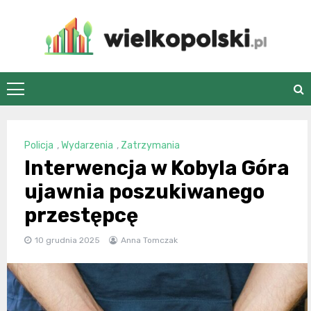
Skip
to
content
wielkopolski.pl
Policja
,
Wydarzenia
,
Zatrzymania
Interwencja w Kobyla Góra
ujawnia poszukiwanego
przestępcę
10 grudnia 2025
Anna Tomczak