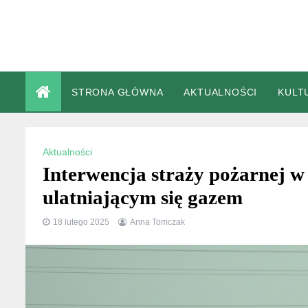
Skip
to
content
STRONA GŁÓWNA
AKTUALNOŚCI
KULT
Aktualności
Interwencja straży pożarnej w
ulatniającym się gazem
18 lutego 2025
Anna Tomczak