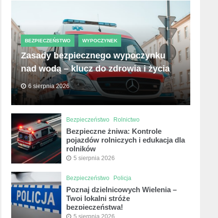
BEZPIECZEŃSTWO
WYPOCZYNEK
Zasady bezpiecznego wypoczynku
nad wodą – klucz do zdrowia i życia
6 sierpnia 2026
Bezpieczeństwo
Rolnictwo
Bezpieczne żniwa: Kontrole
pojazdów rolniczych i edukacja dla
rolników
5 sierpnia 2026
Bezpieczeństwo
Policja
Poznaj dzielnicowych Wielenia –
Twoi lokalni stróże
bezpieczeństwa!
5 sierpnia 2026