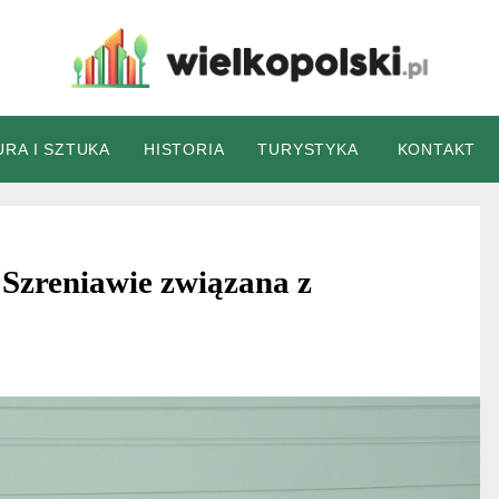
wielkopolski.pl
URA I SZTUKA
HISTORIA
TURYSTYKA
KONTAKT
 Szreniawie związana z