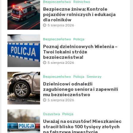
Bezpieczeństwo
Rolnictwo
Bezpieczne żniwa: Kontrole
pojazdów rolniczych i edukacja
dla rolników
5 sierpnia 2026
Bezpieczeństwo
Policja
Poznaj dzielnicowych Wielenia –
Twoi lokalni stróże
bezpieczeństwa!
5 sierpnia 2026
Bezpieczeństwo
Policja
Seniorzy
Dzielnicowi odnaleźli
zagubionego seniora i zapewnili
mu bezpieczeństwo
5 sierpnia 2026
Oszustwa
Policja
Uważaj na oszustów! Mieszkaniec
stracił blisko 100 tysięcy złotych
na fałszywe inwestycje