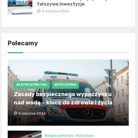
fałszywe inwestycje
4 sierpnia 2026
Polecamy
BEZPIECZEŃSTWO
WYPOCZYNEK
Zasady bezpiecznego wypoczynku
nad wodą – klucz do zdrowia i życia
6 sierpnia 2026
Bezpieczeństwo
Rolnictwo