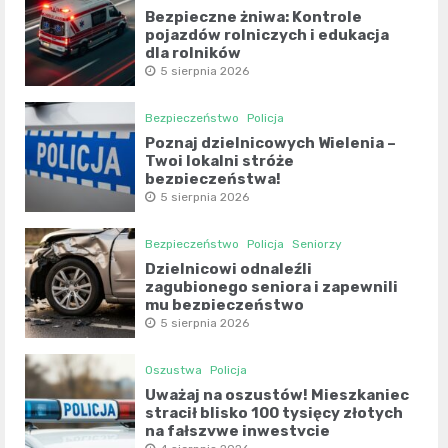
Bezpieczne żniwa: Kontrole
pojazdów rolniczych i edukacja
dla rolników
5 sierpnia 2026
Bezpieczeństwo
Policja
Poznaj dzielnicowych Wielenia –
Twoi lokalni stróże
bezpieczeństwa!
5 sierpnia 2026
Bezpieczeństwo
Policja
Seniorzy
Dzielnicowi odnaleźli
zagubionego seniora i zapewnili
mu bezpieczeństwo
5 sierpnia 2026
Oszustwa
Policja
Uważaj na oszustów! Mieszkaniec
stracił blisko 100 tysięcy złotych
na fałszywe inwestycje